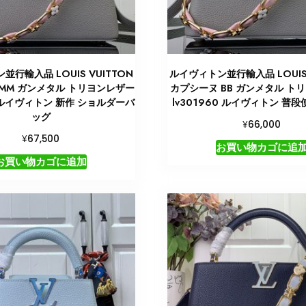
並行輸入品 LOUIS VUITTON
ルイヴィトン並行輸入品 LOUIS 
MM ガンメタル トリヨンレザー
カプシーヌ BB ガンメタル ト
1 ルイヴィトン 新作 ショルダーバ
lv301960 ルイヴィトン 普
ッグ
¥
66,000
¥
67,500
お買い物カゴに追
お買い物カゴに追加