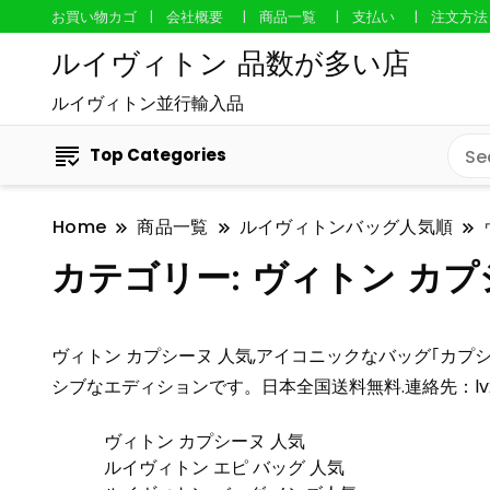
お買い物カゴ
会社概要
商品一覧
支払い
注文方法
ルイヴィトン 品数が多い店
ルイヴィトン並行輸入品
Top Categories
Home
商品一覧
ルイヴィトンバッグ人気順
カテゴリー:
ヴィトン カプ
ヴィトン カプシーヌ 人気,アイコニックなバッグ｢カプ
シブなエディションです。日本全国送料無料.連絡先：
l
ヴィトン カプシーヌ 人気
ルイヴィトン エピ バッグ 人気