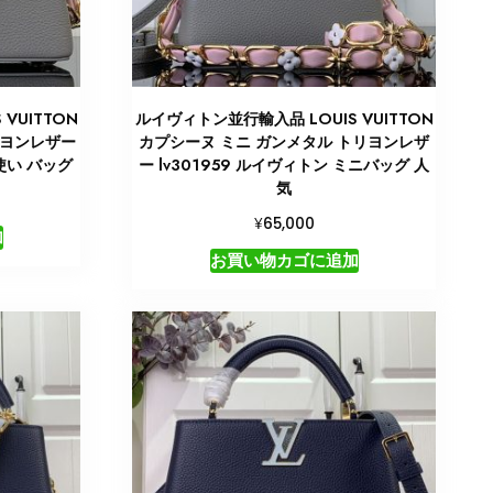
VUITTON
ルイヴィトン並行輸入品 LOUIS VUITTON
リヨンレザー
カプシーヌ ミニ ガンメタル トリヨンレザ
段使い バッグ
ー lv301959 ルイヴィトン ミニバッグ 人
気
¥
65,000
加
お買い物カゴに追加