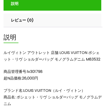
説明
レ
ッ
ト
レビュー (0)
店
舗
LOUIS
説明
VUITTON
ポ
シ
ルイヴィトン アウトレット 店舗 LOUIS VUITTON ポシェ
ェ
ット・リヴ ショルダーバッグ モノグラムデニム M83532
ッ
ト・
商品管理番号:lv301798
リ
ヴ
超N品価格:26,000円
シ
ョ
ブランド名:LOUIS VUITTON（ルイ・ヴィトン）
ル
商品名: ポシェット・リヴ ショルダーバッグ モノグラムデ
ダ
ニム