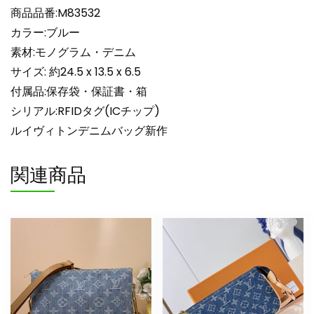
ー
商品品番:M83532
バ
カラー:ブルー
ッ
グ
素材:モノグラム・デニム
モ
サイズ: 約24.5 x 13.5 x 6.5
ノ
付属品:保存袋・保証書・箱
グ
シリアル:RFIDタグ(ICチップ)
ラ
ルイヴィトンデニムバッグ新作
ム
デ
関連商品
ニ
ム
M83532
個