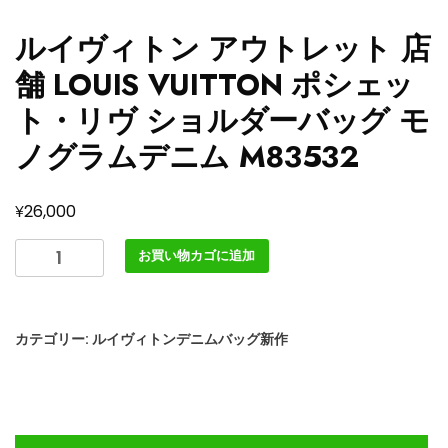
ルイヴィトン アウトレット 店
舗 LOUIS VUITTON ポシェッ
ト・リヴ ショルダーバッグ モ
ノグラムデニム M83532
¥
26,000
ル
お買い物カゴに追加
イ
ヴ
ィ
カテゴリー:
ルイヴィトンデニムバッグ新作
ト
ン
ア
ウ
ト