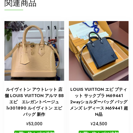
関連商品
ルイヴィトン アウトレット 店
LOUIS VUITTON エピ プティ
舗 LOUIS VUITTON アルマ BB
ット サックプラ M69441
エピ エレガントベージュ
2wayショルダーバッグ バッグ
lv301890 ルイヴィトン エピ
メンズ レディース M69441 超
バッグ 新作
N品
¥
¥
53,000
24,500