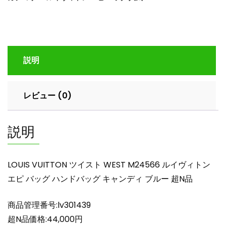
ス
ト
WEST
M24566
ル
説明
イ
ヴ
ィ
レビュー (0)
ト
ン
エ
説明
ピ
バ
ッ
LOUIS VUITTON ツイスト WEST M24566 ルイヴィトン
グ
エピ バッグ ハンドバッグ キャンディ ブルー 超N品
ハ
ン
商品管理番号:lv301439
ド
バ
超N品価格:44,000円