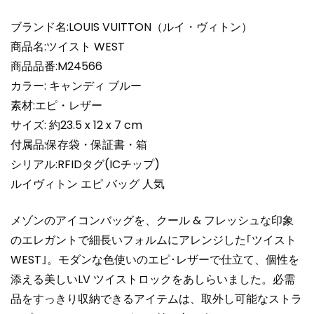
ッ
グ
ブランド名:LOUIS VUITTON（ルイ・ヴィトン）
キ
商品名:ツイスト WEST
ャ
商品品番:M24566
ン
カラー: キャンディ ブルー
デ
素材:エピ・レザー
ィ
ブ
サイズ: 約23.5 x 12 x 7 cm
ル
付属品:保存袋・保証書・箱
ー
シリアル:RFIDタグ(ICチップ)
超
ルイヴィトン エピ バッグ 人気
N
品
メゾンのアイコンバッグを、クール & フレッシュな印象
個
のエレガントで細長いフォルムにアレンジした｢ツイスト
WEST｣。モダンな色使いのエピ･レザーで仕立て、個性を
添える美しいLV ツイストロックをあしらいました。必需
品をすっきり収納できるアイテムは、取外し可能なストラ