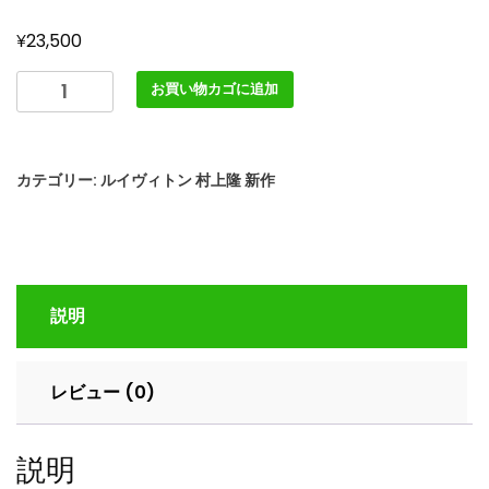
¥
23,500
LOUIS
お買い物カゴに追加
VUITTON
ル
イ
カテゴリー:
ルイヴィトン 村上隆 新作
ヴ
ィ
ト
ン
x
説明
村
上
隆
レビュー (0)
lv301579
LV
×
説明
TM