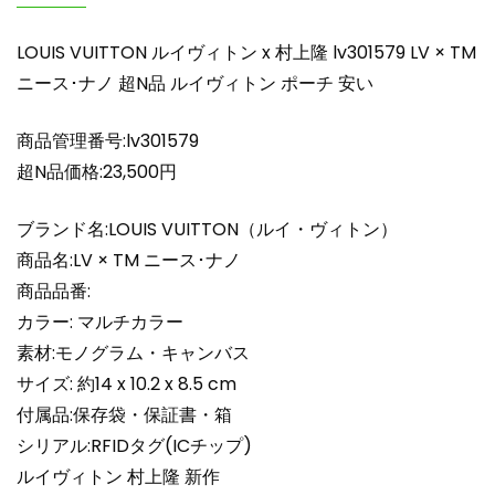
ニ
ー
LOUIS VUITTON ルイヴィトン x 村上隆 lv301579 LV × TM
ス･
ニース･ナノ 超N品 ルイヴィトン ポーチ 安い
ナ
ノ
商品管理番号:lv301579
超
N
超N品価格:23,500円
品
ル
ブランド名:LOUIS VUITTON（ルイ・ヴィトン）
イ
商品名:LV × TM ニース･ナノ
ヴ
商品品番:
ィ
カラー: マルチカラー
ト
素材:モノグラム・キャンバス
ン
ポ
サイズ: 約14 x 10.2 x 8.5 cm
ー
付属品:保存袋・保証書・箱
チ
シリアル:RFIDタグ(ICチップ)
安
ルイヴィトン 村上隆 新作
い