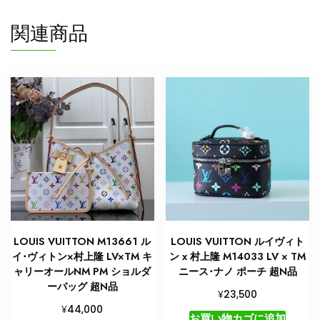
個
関連商品
LOUIS VUITTON M13661 ル
LOUIS VUITTON ルイヴィト
イ･ヴィトン×村上隆 LV×TM キ
ン x 村上隆 M14033 LV × TM
ャリーオールNM PM ショルダ
ニース･ナノ ポーチ 超N品
ーバッグ 超N品
¥
23,500
¥
44,000
お買い物カゴに追加