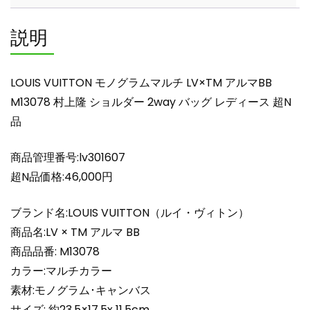
マ
BB
説明
M13078
村
上
LOUIS VUITTON モノグラムマルチ LV×TM アルマBB
隆
M13078 村上隆 ショルダー 2way バッグ レディース 超N
シ
品
ョ
ル
ダ
商品管理番号:lv301607
ー
超N品価格:46,000円
2way
バ
ブランド名:LOUIS VUITTON（ルイ・ヴィトン）
ッ
商品名:LV × TM アルマ BB
グ
商品品番: M13078
レ
カラー:マルチカラー
デ
ィ
素材:モノグラム･キャンバス
ー
サイズ: 約23.5×17.5x 11.5cm