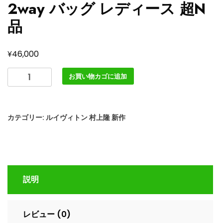
2way バッグ レディース 超N
品
¥
46,000
LOUIS
お買い物カゴに追加
VUITTON
モ
ノ
カテゴリー:
ルイヴィトン 村上隆 新作
グ
ラ
ム
マ
ル
説明
チ
LV×TM
ア
レビュー (0)
ル