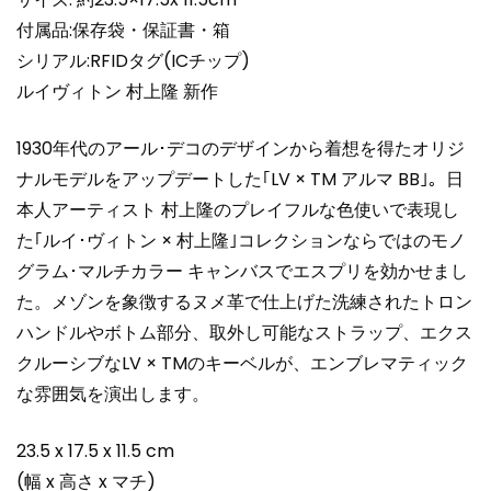
ス
付属品:保存袋・保証書・箱
超
シリアル:RFIDタグ(ICチップ)
N
ルイヴィトン 村上隆 新作
品
個
1930年代のアール･デコのデザインから着想を得たオリジ
ナルモデルをアップデートした｢LV × TM アルマ BB｣。日
本人アーティスト 村上隆のプレイフルな色使いで表現し
た｢ルイ･ヴィトン × 村上隆｣コレクションならではのモノ
グラム･マルチカラー キャンバスでエスプリを効かせまし
た。メゾンを象徴するヌメ革で仕上げた洗練されたトロン
ハンドルやボトム部分、取外し可能なストラップ、エクス
クルーシブなLV × TMのキーベルが、エンブレマティック
な雰囲気を演出します。
23.5 x 17.5 x 11.5 cm
(幅 x 高さ x マチ)