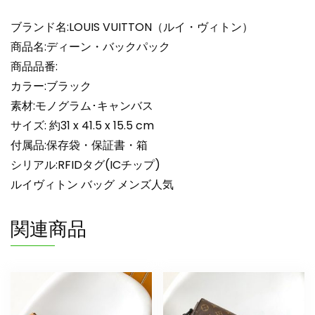
ィ
ト
ブランド名:LOUIS VUITTON（ルイ・ヴィトン）
ン
商品名:ディーン・バックパック
リ
商品品番:
ュ
カラー:ブラック
ッ
素材:モノグラム･キャンバス
ク
サ
サイズ: 約31 x 41.5 x 15.5 cm
ッ
付属品:保存袋・保証書・箱
ク
シリアル:RFIDタグ(ICチップ)
メ
ルイヴィトン バッグ メンズ人気
ン
ズ
関連商品
個