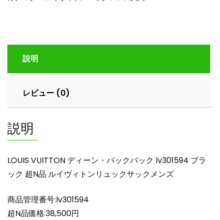
ー
ン・
バ
ッ
ク
説明
パ
ッ
ク
レビュー (0)
lv301594
ブ
ラ
説明
ッ
ク
超
LOUIS VUITTON ディーン・バックパック lv301594 ブラ
N
ック 超N品 ルイヴィトンリュックサックメンズ
品
ル
商品管理番号:lv301594
イ
ヴ
超N品価格:38,500円