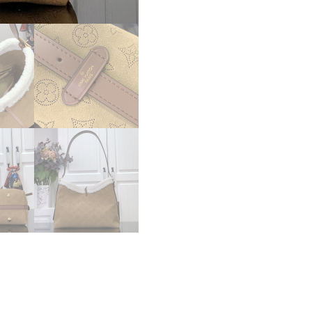
ト
ン
レ
デ
ィ
ー
ス
シ
ョ
ル
ダ
ー
バ
ッ
グ
超
N
品
個