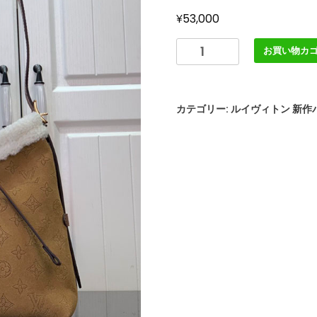
¥
53,000
LOUIS
お買い物カ
VUITTON
M11843
キ
カテゴリー:
ルイヴィトン 新作
ャ
リ
ー
オ
ー
ル
NM
PM
ル
イ
ヴ
ィ