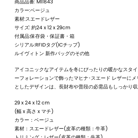
商品品番: M11843
カラー:ベージュ
素材:スエードレザー
サイズ: 約24 x 12 x 29cm
付属品:保存袋・保証書・箱
シリアル:RFIDタグ(ICチップ)
ルイヴィトン 新作バッグのその他
アイコニックなアイテムを冬にぴったりの暖かなスタイルと
ーフォレーションで飾ったマヒナ･スエード レザーに
としたデザインは、長財布や普段の必需品もしっかり収
29 x 24 x 12 cm
(幅 x 高さ x マチ)
カラー：ベージュ
素材：スエードレザー(皮革の種類：牛革)
トリミング：レザー(皮革の種類：牛革)