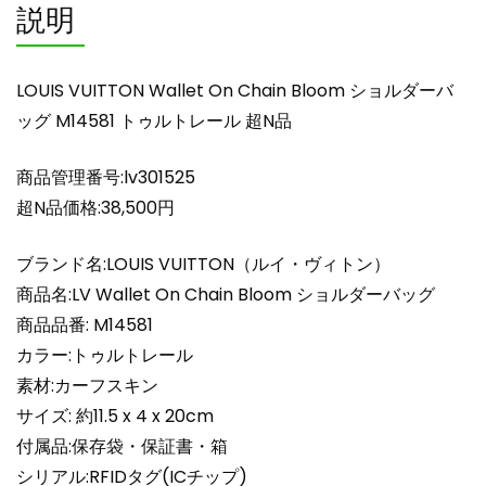
説明
ト
ゥ
ル
LOUIS VUITTON Wallet On Chain Bloom ショルダーバ
ト
ッグ M14581 トゥルトレール 超N品
レ
ー
商品管理番号:lv301525
ル
超
超N品価格:38,500円
N
品
ブランド名:LOUIS VUITTON（ルイ・ヴィトン）
個
商品名:LV Wallet On Chain Bloom ショルダーバッグ
商品品番: M14581
カラー:トゥルトレール
素材:カーフスキン
サイズ: 約11.5 x 4 x 20cm
付属品:保存袋・保証書・箱
シリアル:RFIDタグ(ICチップ)