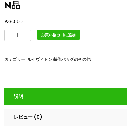
N品
¥
38,500
LOUIS
お買い物カゴに追加
VUITTON
Wallet
On
カテゴリー:
ルイヴィトン 新作バッグのその他
Chain
Bloom
シ
ョ
ル
説明
ダ
ー
バ
レビュー (0)
ッ
グ
M14581