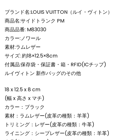
品
ル
ブランド名:LOUIS VUITTON（ルイ・ヴィトン）
イ
商品名:サイドトランク PM
ヴ
商品品番: M83030
ィ
カラー:ノワール
ト
素材:ラムレザー
ン
ハ
サイズ: 約18×12.5×8cm
ン
付属品:保存袋・保証書・箱・RFID(ICチップ)
ド
ルイヴィトン 新作バッグのその他
バ
ッ
18 x 12.5 x 8 cm
グ
(幅 x 高さ x マチ)
人
カラー：ブラック
気
個
素材：ラムレザー(皮革の種類：羊革)
トリミング：レザー(皮革の種類：牛革)
ライニング：シープレザー(皮革の種類：羊革)