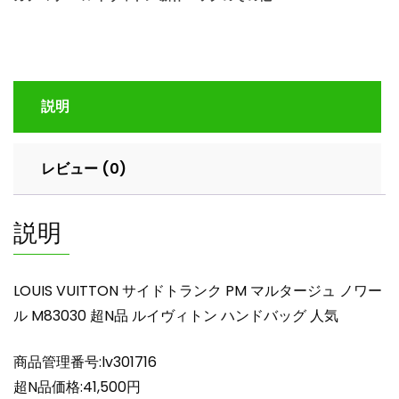
ド
ト
ラ
ン
ク
説明
PM
マ
ル
レビュー (0)
タ
ー
ジ
説明
ュ
ノ
ワ
LOUIS VUITTON サイドトランク PM マルタージュ ノワー
ー
ル M83030 超N品 ルイヴィトン ハンドバッグ 人気
ル
M83030
商品管理番号:lv301716
超
N
超N品価格:41,500円