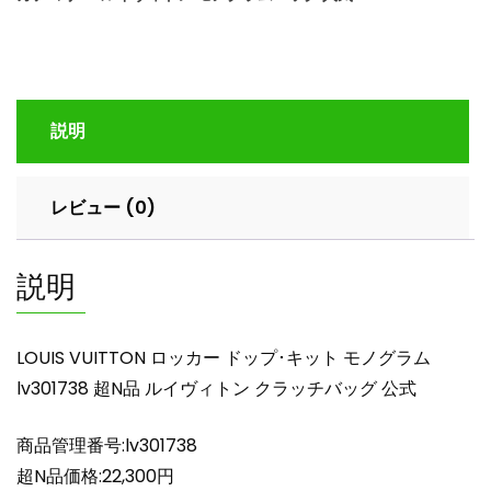
カ
ー
ド
ッ
プ･
説明
キ
ッ
ト
レビュー (0)
モ
ノ
グ
説明
ラ
ム
lv301738
LOUIS VUITTON ロッカー ドップ･キット モノグラム
超
lv301738 超N品 ルイヴィトン クラッチバッグ 公式
N
品
商品管理番号:lv301738
ル
イ
超N品価格:22,300円