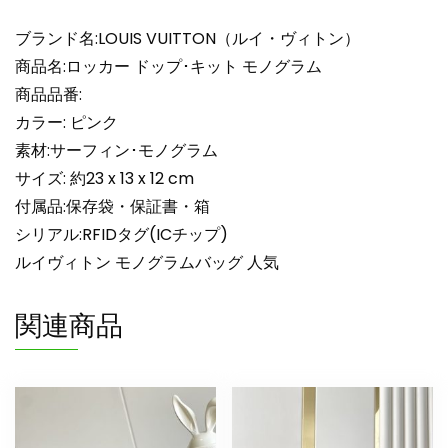
ヴ
ィ
ブランド名:LOUIS VUITTON（ルイ・ヴィトン）
ト
商品名:ロッカー ドップ･キット モノグラム
ン
商品品番:
ク
カラー: ピンク
ラ
素材:サーフィン･モノグラム
ッ
チ
サイズ: 約23 x 13 x 12 cm
バ
付属品:保存袋・保証書・箱
ッ
シリアル:RFIDタグ(ICチップ)
グ
ルイヴィトン モノグラムバッグ 人気
公
式
関連商品
個