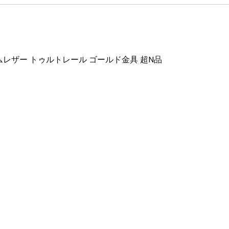
個
58 ラムレザー トゥルトレール ゴールド金具 超N品