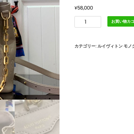
¥
58,000
LOUIS
お買い物カ
VUITTON
ク
ッ
カテゴリー:
ルイヴィトン モノ
サ
ン
バ
ッ
ク
パ
ッ
ク
PM
M13358
ラ
ム