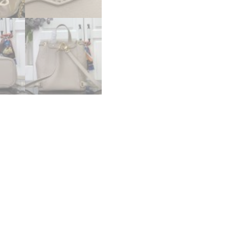
レ
ザ
ー
ト
ゥ
ル
ト
レ
ー
ル
ゴ
ー
ル
ド
金
具
超
N
品