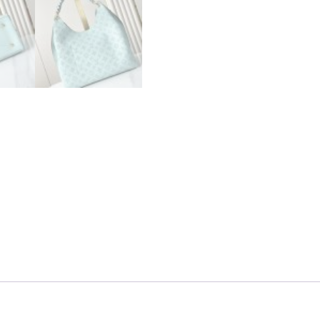
ル
イ
ヴ
ィ
ト
ン
モ
ノ
グ
ラ
ム
バ
ッ
グ
人
気
個