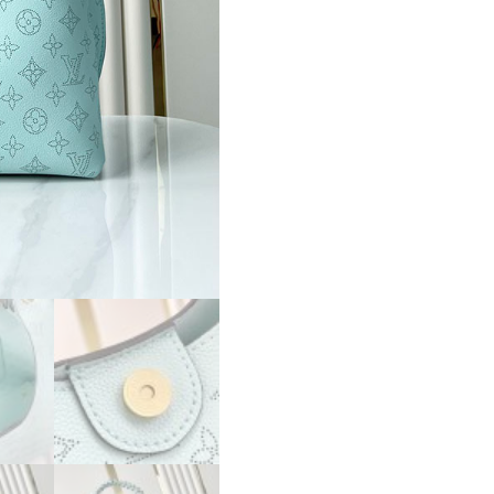
舗
LOUIS
VUITTON
ハ
ン
ド
バ
ッ
グ
カ
ー
メ
ル
モ
ノ
グ
ラ
ム
M23396