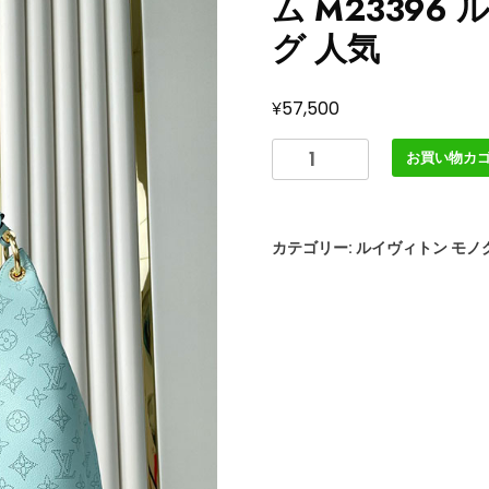
ム M23396
グ 人気
¥
57,500
ル
お買い物カ
イ
ヴ
ィ
カテゴリー:
ルイヴィトン モノ
ト
ン
ア
ウ
ト
レ
ッ
ト
店