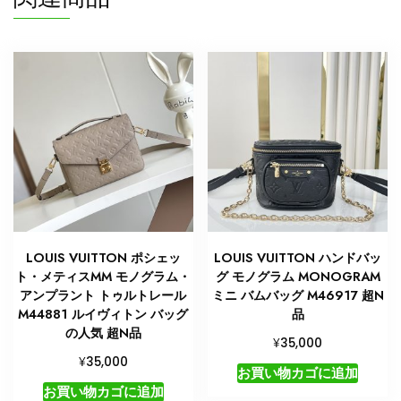
ト
ン
ト
ー
ト
バ
ッ
グ
人
気
ラ
ン
LOUIS VUITTON ポシェッ
LOUIS VUITTON ハンドバッ
キ
ト・メティスMM モノグラム・
グ モノグラム MONOGRAM
ン
アンプラント トゥルトレール
ミニ バムバッグ M46917 超N
グ
M44881 ルイヴィトン バッグ
品
個
の人気 超N品
¥
35,000
¥
35,000
お買い物カゴに追加
お買い物カゴに追加