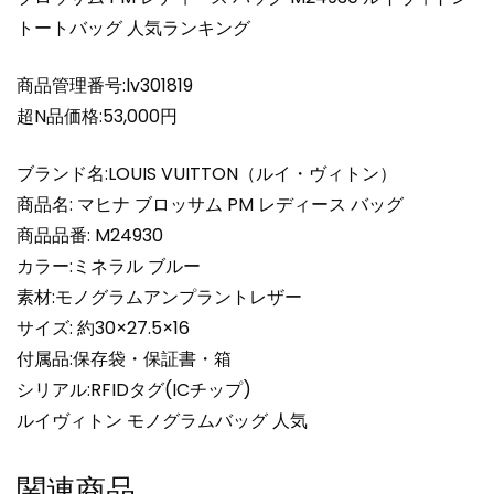
ブ
トートバッグ 人気ランキング
ロ
ッ
サ
商品管理番号:lv301819
ム
超N品価格:53,000円
PM
レ
ブランド名:LOUIS VUITTON（ルイ・ヴィトン）
デ
商品名: マヒナ ブロッサム PM レディース バッグ
ィ
商品品番: M24930
ー
カラー:ミネラル ブルー
ス
バ
素材:モノグラムアンプラントレザー
ッ
サイズ: 約30×27.5×16
グ
付属品:保存袋・保証書・箱
M24930
シリアル:RFIDタグ(ICチップ)
ル
ルイヴィトン モノグラムバッグ 人気
イ
ヴ
関連商品
ィ