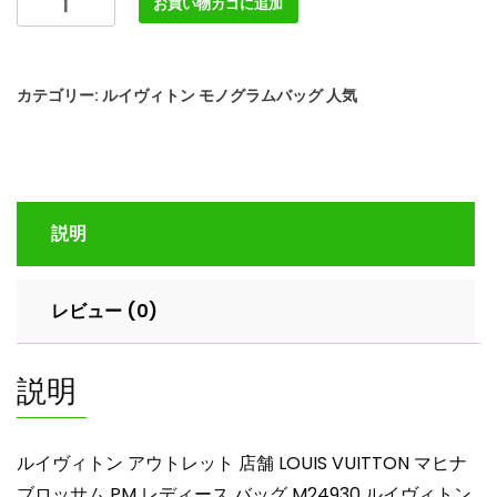
お買い物カゴに追加
イ
ヴ
ィ
カテゴリー:
ルイヴィトン モノグラムバッグ 人気
ト
ン
ア
ウ
ト
説明
レ
ッ
ト
レビュー (0)
店
舗
LOUIS
説明
VUITTON
マ
ヒ
ルイヴィトン アウトレット 店舗 LOUIS VUITTON マヒナ
ナ
ブロッサム PM レディース バッグ M24930 ルイヴィトン