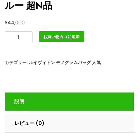
ルー 超N品
¥
44,000
LOUIS
お買い物カゴに追加
VUITTON
M46813
ク
カテゴリー:
ルイヴィトン モノグラムバッグ 人気
リ
ス
ト
フ
ァ
説明
ー
MM
バ
レビュー (0)
ッ
ク
パ