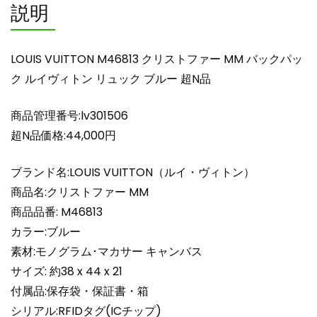
説明
ッ
ク
ル
LOUIS VUITTON M46813 クリストファー MM バックパッ
イ
ク ルイヴィトン リュック ブルー 超N品
ヴ
ィ
商品管理番号:lv301506
ト
ン
超N品価格:44,000円
リ
ュ
ブランド名:LOUIS VUITTON（ルイ・ヴィトン）
ッ
商品名:クリストファー MM
ク
商品品番: M46813
ブ
カラー:ブルー
ル
素材:モノグラム･マカサー キャンバス
ー
超
サイズ: 約38 x 44 x 21
N
付属品:保存袋・保証書・箱
品
シリアル:RFIDタグ(ICチップ)