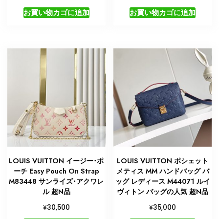
ッ
お買い物カゴに追加
お買い物カゴに追加
グ
個
LOUIS VUITTON イージー･ポ
LOUIS VUITTON ポシェット
ーチ Easy Pouch On Strap
メティス MM ハンドバッグ バ
M83448 サンライズ･アクワレ
ッグ レディース M44071 ルイ
ル 超N品
ヴィトン バッグの人気 超N品
¥
¥
30,500
35,000