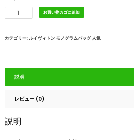
ル
お買い物カゴに追加
イ
ヴ
ィ
カテゴリー:
ルイヴィトン モノグラムバッグ 人気
ト
ン
ア
ウ
ト
説明
レ
ッ
ト
レビュー (0)
店
舗
LOUIS
説明
VUITTON
M47080
モ