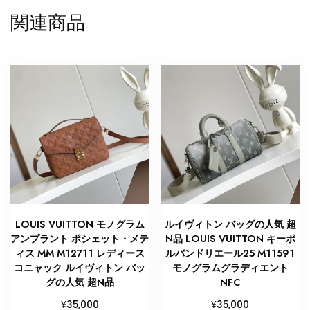
ョ
関連商品
ル
ダ
ー
バ
ッ
グ
肩
掛
け
ポ
ー
チ
付
LOUIS VUITTON モノグラム
ルイヴィトン バッグの人気 超
き
アンプラント ポシェット・メテ
N品 LOUIS VUITTON キーポ
ト
ィス MM M12711 レディース
ルバンドリエール25 M11591
ー
コニャック ルイヴィトン バッ
モノグラムグラディエント
ト
グの人気 超N品
NFC
バ
¥
¥
35,000
35,000