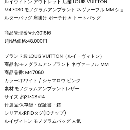
ルイヴィトン アウトレット 店舗 LOUIS VUITTON
ノ
M47080 モノグラムアンプラント ネヴァーフル MM ショ
グ
ルダーバッグ 肩掛け ポーチ付き トートバッグ
ラ
ム
ア
商品管理番号:lv301816
ン
超N品価格:48,000円
プ
ラ
ブランド名:LOUIS VUITTON（ルイ・ヴィトン）
ン
商品名:モノグラムアンプラント ネヴァーフル MM
ト
商品品番: M47080
ネ
カラー:ホワイト / シャマロウ ピンク
ヴ
ァ
素材:モノグラムアンプラントレザー
ー
サイズ: 約31×28×14
フ
付属品:保存袋・保証書・箱
ル
シリアル:RFIDタグ(ICチップ)
MM
ルイヴィトン モノグラムバッグ 人気
シ