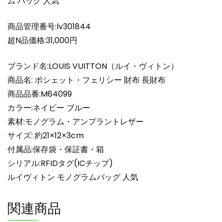
ム バッグ 人気
ト・
フ
ェ
商品管理番号:lv301844
リ
超N品価格:31,000円
シ
ー
ブランド名:LOUIS VUITTON（ルイ・ヴィトン）
長
商品名: ポシェット・フェリシー 財布 長財布
財
商品品番:M64099
布
カラー:ネイビー ブルー
M64099
ル
素材:モノグラム・アンプラントレザー
イ
サイズ: 約21×12×3cm
ヴ
付属品:保存袋・保証書・箱
ィ
シリアル:RFIDタグ(ICチップ)
ト
ルイヴィトン モノグラムバッグ 人気
ン
モ
関連商品
ノ
グ