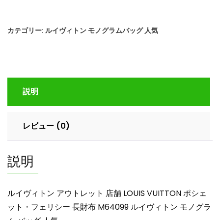
ヴ
ィ
カテゴリー:
ルイヴィトン モノグラムバッグ 人気
ト
ン
ア
ウ
ト
説明
レ
ッ
ト
レビュー (0)
店
舗
LOUIS
説明
VUITTON
ポ
シ
ルイヴィトン アウトレット 店舗 LOUIS VUITTON ポシェ
ェ
ット・フェリシー 長財布 M64099 ルイヴィトン モノグラ
ッ