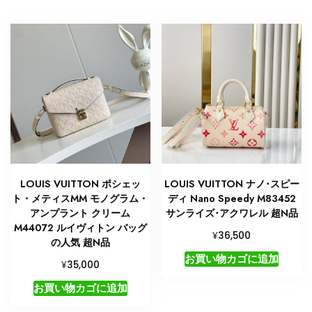
ラ
ム
バ
ッ
グ
人
気
個
LOUIS VUITTON ポシェッ
LOUIS VUITTON ナノ･スピー
ト・メティスMM モノグラム・
ディ Nano Speedy M83452
アンプラント クリーム
サンライズ･アクワレル 超N品
M44072 ルイヴィトン バッグ
¥
36,500
の人気 超N品
お買い物カゴに追加
¥
35,000
お買い物カゴに追加