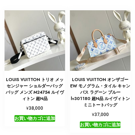
ッ
グ
モ
ノ
グ
ラ
ム
個
LOUIS VUITTON トリオ メッ
LOUIS VUITTON オンザゴー
センジャー ショルダーバッグ
EW モノグラム・タイル キャン
バッグ メンズ M24754 ルイヴ
バス ラグーン ブルー
ィトン 超N品
lv301180 超N品 ルイヴィトン
ミニトートバッグ
¥
38,000
¥
37,000
お買い物カゴに追加
お買い物カゴに追加