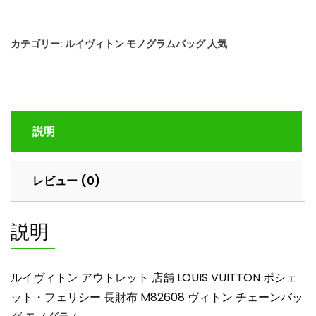
ヴ
ィ
カテゴリー:
ルイヴィトン モノグラムバッグ 人気
ト
ン
ア
ウ
ト
説明
レ
ッ
ト
レビュー (0)
店
舗
LOUIS
説明
VUITTON
ポ
シ
ルイヴィトン アウトレット 店舗 LOUIS VUITTON ポシェ
ェ
ット・フェリシー 長財布 M82608 ヴィトン チェーンバッ
ッ