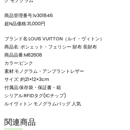
グ モノグラム
ト・
フ
ェ
商品管理番号:lv301846
リ
超N品価格:31,000円
シ
ー
ブランド名:LOUIS VUITTON（ルイ・ヴィトン）
長
商品名: ポシェット・フェリシー 財布 長財布
財
商品品番:M82608
布
カラー:ピンク
M82608
ヴ
素材:モノグラム・アンプラントレザー
ィ
サイズ: 約21×12×3cm
ト
付属品:保存袋・保証書・箱
ン
シリアル:RFIDタグ(ICチップ)
チ
ルイヴィトン モノグラムバッグ 人気
ェ
ー
関連商品
ン
バ