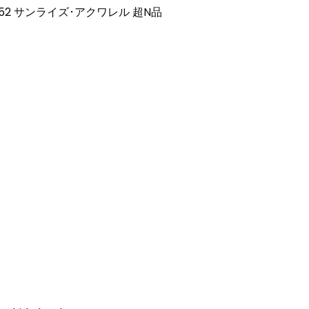
M83452 サンライズ･アクワレル 超N品