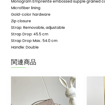
Monogram Empreinte embossed supple grained co
Microfiber lining
Gold-color hardware
Zip closure
Strap: Removable, adjustable
Strap Drop: 45.5 cm
Strap Drop Max.: 54.0 cm
Handle: Double
関連商品