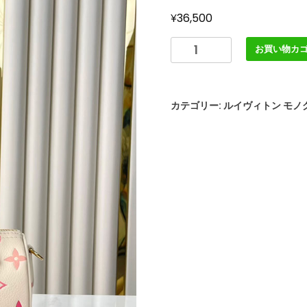
¥
36,500
LOUIS
お買い物カ
VUITTON
ナ
ノ･
カテゴリー:
ルイヴィトン モノ
ス
ピ
ー
デ
ィ
Nano
Speedy
M83452
サ
ン
ラ
イ