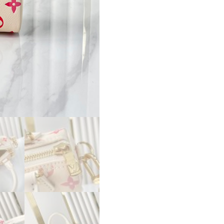
ズ･
ア
ク
ワ
レ
ル
超
N
品
個