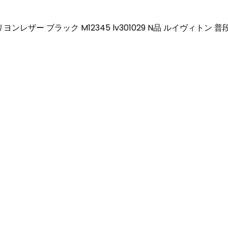
レザー ブラック M12345 lv301029 N品 ルイヴィトン 