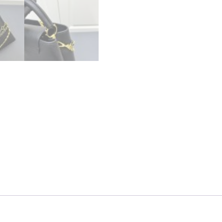
ク
M12345
lv301029
N
品
ル
イ
ヴ
ィ
ト
ン
普
段
使
い
バ
ッ
グ
個