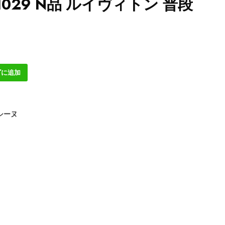
301029 N品 ルイヴィトン 普段
ゴに追加
シーヌ