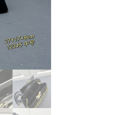
ン
ド
バ
ッ
グ
斜
め
掛
け
ト
リ
ヨ
ン
レ
ザ
ー
ブ
ラ
ッ