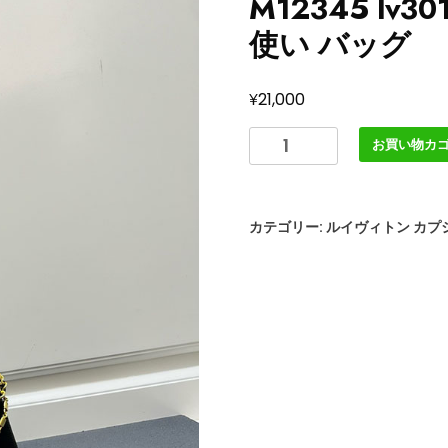
M12345 lv
使い バッグ
¥
21,000
ル
お買い物カ
イ
ヴ
ィ
カテゴリー:
ルイヴィトン カプ
ト
ン
カ
プ
シ
ー
ヌ
BB
ハ