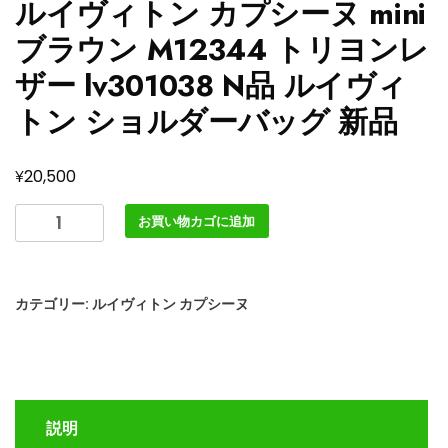
ルイヴィトン カプシーヌ mini
ブラウン M12344 トリヨンレ
ザー lv301038 N品 ルイヴィ
トン ショルダーバッグ 新品
¥
20,500
ル
お買い物カゴに追加
イ
ヴ
ィ
カテゴリー:
ルイヴィトン カプシーヌ
ト
ン
カ
プ
シ
説明
ー