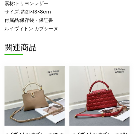
素材:トリヨンレザー
ヴ
ィ
サイズ: 約21×13×8cm
ト
付属品:保存袋・保証書
ン
ルイヴィトン カプシーヌ
シ
ョ
関連商品
ル
ダ
ー
バ
ッ
グ
新
品
個