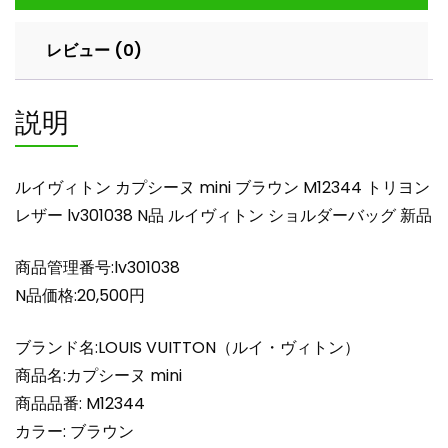
ヌ
mini
レビュー (0)
ブ
ラ
ウ
説明
ン
M12344
ト
ルイヴィトン カプシーヌ mini ブラウン M12344 トリヨン
リ
レザー lv301038 N品 ルイヴィトン ショルダーバッグ 新品
ヨ
ン
商品管理番号:lv301038
レ
ザ
N品価格:20,500円
ー
lv301038
ブランド名:LOUIS VUITTON（ルイ・ヴィトン）
N
商品名:カプシーヌ mini
品
商品品番: M12344
ル
カラー: ブラウン
イ