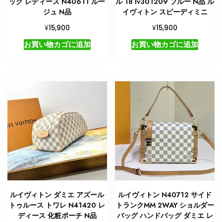
ッグ レディース N40611 ルー
ル 18 lv301209 ブルー N品 ル
ジュ N品
イヴィトン スピーディミニ
¥
¥
15,900
15,900
お買い物カゴに追加
お買い物カゴに追加
ルイヴィトン ダミエ アズール
ルイヴィトン N40712 サイド
トゥルース トワレ N41420 レ
トランクMM 2WAY ショルダー
ディース 化粧ポーチ N品
バッグ ハンドバッグ ダミエ レ