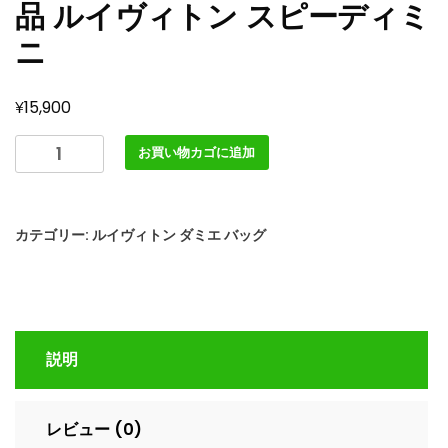
品 ルイヴィトン スピーディミ
ニ
¥
15,900
ル
お買い物カゴに追加
イ
ヴ
ィ
カテゴリー:
ルイヴィトン ダミエ バッグ
ト
ン
ア
ウ
ト
説明
レ
ッ
ト
レビュー (0)
店