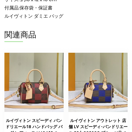
ム
付属品:保存袋・保証書
N
ルイヴィトン ダミエ バッグ
品
ル
関連商品
イ
ヴ
ィ
ト
ン
ス
ピ
ー
デ
ィ
ミ
ニ
個
ルイヴィトン スピーディ バン
ルイヴィトン アウトレット 店
ドリエール18 ハンドバッグ バ
舗 LV スピーディ･バンドリエー