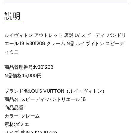
舗
LV
説明
ス
ピ
ー
ルイヴィトン アウトレット 店舗 LV スピーディ･バンドリ
デ
エール 18 lv301208 クレーム N品 ルイヴィトン スピーデ
ィ･
ィミニ
バ
ン
ド
商品管理番号:lv301208
リ
N品価格:15,900円
エ
ー
ブランド名:LOUIS VUITTON（ルイ・ヴィトン）
ル
商品名: スピーディ･バンドリエール 18
18
商品品番:
lv301208
カラー: クレーム
ク
レ
素材:ダミエ
ー
サイズ: 約18 x 12 x 10 cm