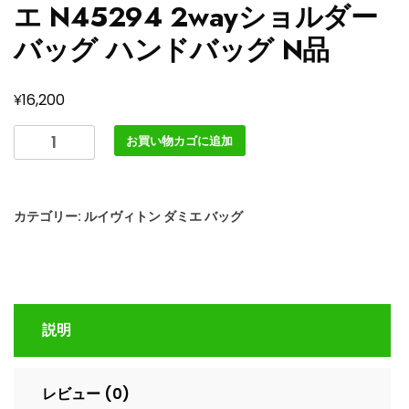
エ N45294 2wayショルダー
バッグ ハンドバッグ N品
¥
16,200
ル
お買い物カゴに追加
イ
ヴ
ィ
カテゴリー:
ルイヴィトン ダミエ バッグ
ト
ン
ア
ル
マ
説明
bb
ダ
ミ
レビュー (0)
エ