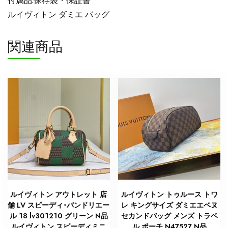
付属品:保存袋・保証書
ルイヴィトン ダミエ バッグ
関連商品
ルイヴィトン アウトレット 店
ルイヴィトン トゥルース トワ
舗 LV スピーディ･バンドリエー
レ キングサイズ ダミエエベヌ
ル 18 lv301210 グリーン N品
セカンドバッグ メンズ トラベ
ルイヴィトン スピーディミニ
ル ポーチ N47527 N品