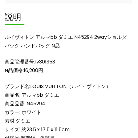
N45294
2way
説明
シ
ョ
ル
ルイヴィトン アルマbb ダミエ N45294 2wayショルダー
ダ
バッグ ハンドバッグ N品
ー
バ
商品管理番号:lv301353
ッ
グ
N品価格:16,200円
ハ
ン
ブランド名:LOUIS VUITTON（ルイ・ヴィトン）
ド
商品名: アルマbb ダミエ
バ
商品品番: N45294
ッ
カラー: ホワイト
グ
素材:ダミエ
N
品
サイズ: 約23.5 x 17.5 x 11.5cm
個