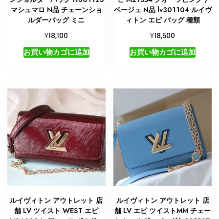
マシュマロ N品 チェーンショ
ベージュ N品 lv301104 ルイヴ
ルダーバッグ ミニ
ィトン エピ バッグ 種類
¥
¥
18,100
18,500
お買い物カゴに追加
お買い物カゴに追加
ルイヴィトン アウトレット 店
ルイヴィトン アウトレット 店
舗 LV ツイスト WEST エピ
舗 LV エピ ツイストMM チェー