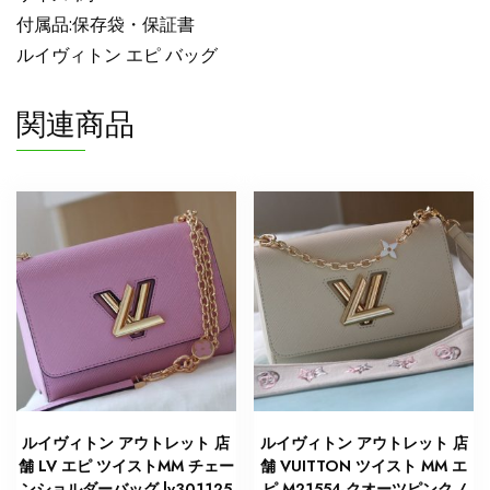
品
付属品:保存袋・保証書
ル
ルイヴィトン エピ バッグ
イ
ヴ
関連商品
ィ
ト
ン
エ
ピ
バ
ッ
グ
人
気
個
ルイヴィトン アウトレット 店
ルイヴィトン アウトレット 店
舗 LV エピ ツイストMM チェー
舗 VUITTON ツイスト MM エ
ンショルダーバッグ lv301125
ピ M21554 クオーツピンク /