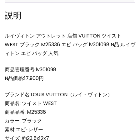
舗
VUITTON
説明
ツ
イ
ス
ルイヴィトン アウトレット 店舗 VUITTON ツイスト
ト
WEST ブラック M25336 エピ バッグ lv301098 N品 ルイヴ
WEST
ィトン エピ バッグ 人気
ブ
ラ
ッ
商品管理番号:lv301098
ク
N品価格:17,900円
M25336
エ
ブランド名:LOUIS VUITTON（ルイ・ヴィトン）
ピ
商品名: ツイスト WEST
バ
商品品番: M25336
ッ
カラー: ブラック
グ
lv301098
素材:エピ･レザー
N
サイズ: 約23.5x12x7