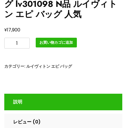
グ lv301098 N品 ルイヴィト
ン エピ バッグ 人気
¥
17,900
ル
お買い物カゴに追加
イ
ヴ
ィ
カテゴリー:
ルイヴィトン エピ バッグ
ト
ン
ア
ウ
ト
説明
レ
ッ
ト
レビュー (0)
店