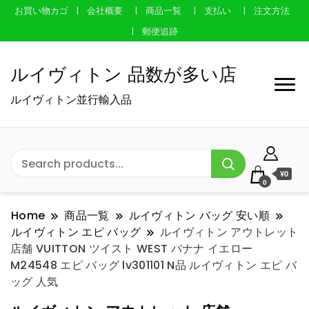
お買い物カゴ
会社概要
商品一覧
支払い
注文方法
郵便追跡
ルイヴィトン 品数が多い店
ルイヴィトン並行輸入品
¥0
0
Home
商品一覧
ルイヴィトン バッグ 安い順
ルイヴィトン エピ バッグ
ルイヴィトン アウトレット
店舗 VUITTON ツイスト WEST バナナ イエロー
M24548 エピ バッグ lv301101 N品 ルイヴィトン エピ バ
ッグ 人気