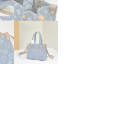
ラ
ム･
デ
ニ
ム
ミ
ニ
バ
ッ
グ
lv301245
N
品
ル
イ
ヴ
ィ
ト
ン