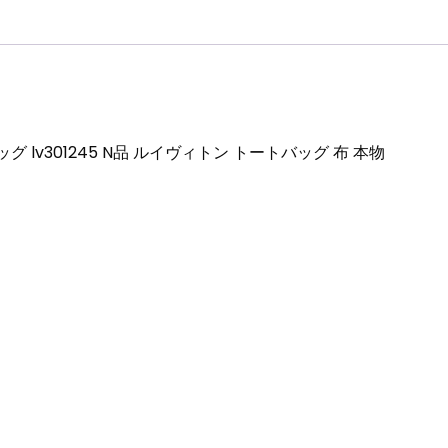
ト
ー
ト
バ
ッ
グ
 lv301245 N品 ルイヴィトン トートバッグ 布 本物
布
本
物
個