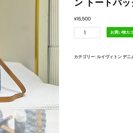
ン トートバッ
¥
16,500
ル
お買い物カ
イ
ヴ
ィ
カテゴリー:
ルイヴィトン デニ
ト
ン
オ
ン
ザ
ゴ
ー
BB
モ
ノ
グ