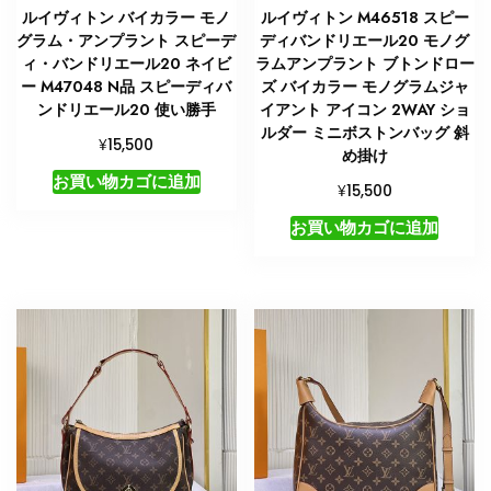
手
ルイヴィトン バイカラー モノ
ルイヴィトン M46518 スピー
個
グラム・アンプラント スピーデ
ディバンドリエール20 モノグ
ィ・バンドリエール20 ネイビ
ラムアンプラント ブトンドロー
ー M47048 N品 スピーディバ
ズ バイカラー モノグラムジャ
ンドリエール20 使い勝手
イアント アイコン 2WAY ショ
ルダー ミニボストンバッグ 斜
¥
15,500
め掛け
お買い物カゴに追加
¥
15,500
お買い物カゴに追加