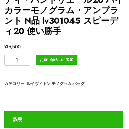
カラーモノグラム・アンプラ
ント N品 lv301045 スピーデ
ィ20 使い勝手
¥
15,500
ル
お買い物カゴに追加
イ
ヴ
ィ
カテゴリー:
ルイヴィトン モノグラム バッグ
ト
ン
M46397
ス
ピ
説明
ー
デ