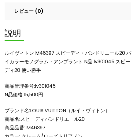
ィ・
レビュー (0)
バ
ン
ド
説明
リ
エ
ー
ルイヴィトン M46397 スピーディ・バンドリエール20 バ
ル
イカラーモノグラム・アンプラント N品 lv301045 スピー
20
ディ20 使い勝手
バ
イ
カ
商品管理番号:lv301045
ラ
N品価格:15,500円
ー
モ
ブランド名:LOUIS VUITTON（ルイ・ヴィトン）
ノ
商品名:スピーディバンドリエール20
グ
商品品番: M46397
ラ
カラー: クレーム/ローズトリアノン