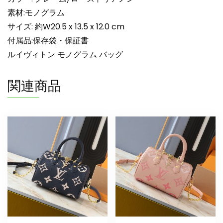
ム・
ア
素材:モノグラム
ン
サイズ: 約W20.5 x 13.5 x 12.0 cm
プ
付属品:保存袋・保証書
ラ
ルイヴィトン モノグラム バッグ
ン
ト
関連商品
N
品
lv301045
ス
ピ
ー
デ
ィ
20
使
い
勝