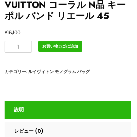
VUITTON コーラル N品 キー
ポル バンド リエール 45
¥
18,100
ル
お買い物カゴに追加
イ
ヴ
ィ
カテゴリー:
ルイヴィトン モノグラム バッグ
ト
ン
キ
ー
ポ
説明
ル･
バ
ン
レビュー (0)
ド