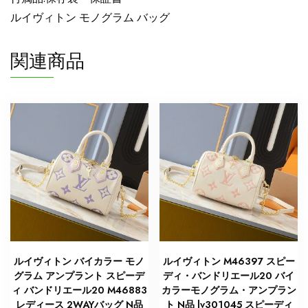
ン
ルイヴィトン モノグラム バッグ
ド
リ
関連商品
エ
ー
ル
45
個
ルイヴィトン バイカラー モノ
ルイヴィトン M46397 スピー
グラム アンプラント スピーデ
ディ・バンドリエール20 バイ
ィ バンドリエール20 M46883
カラーモノグラム・アンプラン
レディース 2WAYバッグ N品
ト N品 lv301045 スピーディ