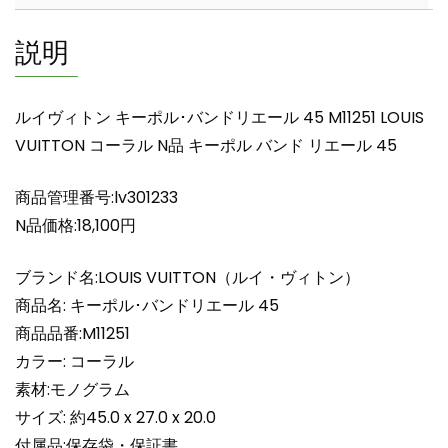
リ
エ
説明
ー
ル
45
ルイヴィトン キーポル･バンドリエール 45 M11251 LOUIS
M11251
VUITTON コーラル N品 キーポル バンド リエール 45
LOUIS
VUITTON
商品管理番号:lv301233
コ
ー
N品価格:18,100円
ラ
ル
ブランド名:LOUIS VUITTON（ルイ・ヴィトン）
N
商品名: キーポル･バンドリエール 45
品
商品品番:M11251
キ
カラー: コーラル
ー
素材:モノグラム
ポ
ル
サイズ: 約45.0 x 27.0 x 20.0
バ
付属品:保存袋・保証書