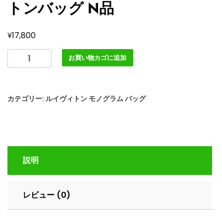
トンバッグ N品
¥
17,800
ル
お買い物カゴに追加
イ
ヴ
ィ
カテゴリー:
ルイヴィトン モノグラム バッグ
ト
ン
ス
ピ
ー
説明
デ
ィ
P9
レビュー (0)
バ
ン
ド