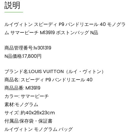
説明
リ
エ
ー
ルイヴィトン スピーディ P9 バンドリエール 40 モノグラ
ル
ム サマーピーチ M13919 ボストンバッグ N品
40
モ
商品管理番号:lv301319
ノ
グ
N品価格:17,800円
ラ
ム
ブランド名:LOUIS VUITTON（ルイ・ヴィトン）
サ
商品名: スピーディ P9 バンドリエール 40
マ
商品品番: M13919
ー
カラー: サマーピーチ
ピ
素材:モノグラム
ー
チ
サイズ: 約40x26x23cm
M13919
付属品:保存袋・保証書
ボ
ルイヴィトン モノグラム バッグ