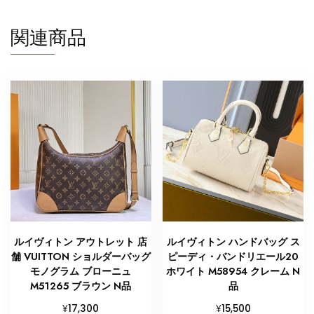
ス
ト
関連商品
ン
バ
ッ
グ
N
品
個
ルイヴィトン アウトレット 店
ルイヴィトン ハンドバッグ ス
舗 VUITTON ショルダーバッグ
ピーディ・バンドリエール20
モノグラム ブローニュ
ホワイト M58954 クレーム N
M51265 ブラウン N品
品
¥
¥
17,300
15,500