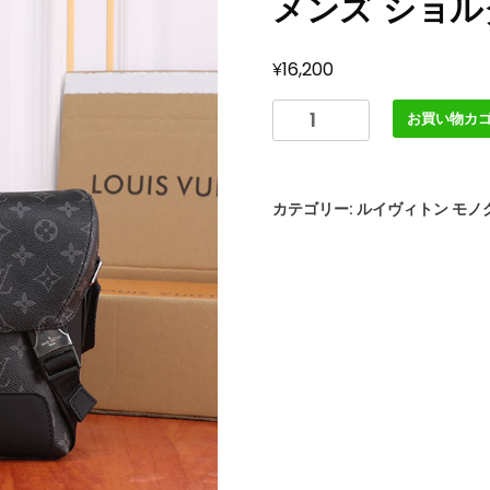
メンズ ショ
¥
16,200
ル
お買い物カ
イ
ヴ
ィ
カテゴリー:
ルイヴィトン モノ
ト
ン
モ
ノ
グ
ラ
ム
エ
ク
リ
プ