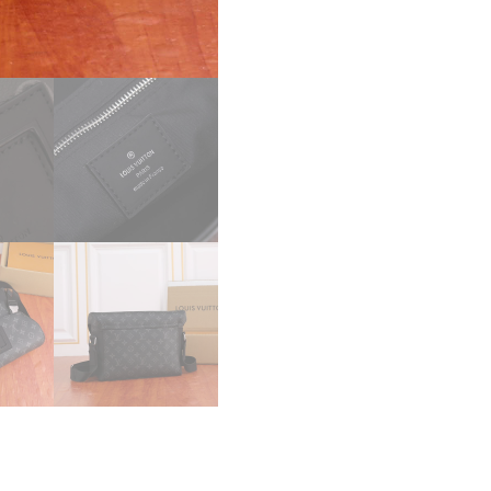
ス
メ
ッ
セ
ン
ジ
ャ
ー
ヴ
ォ
ワ
ヤ
ー
ジ
ュ
PM
黒
M40511
メ