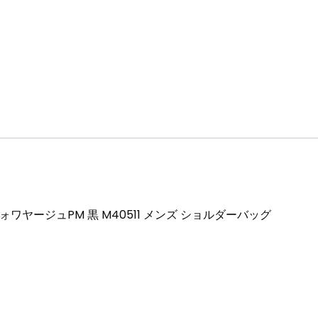
ン
ズ
シ
ョ
ル
ダ
ー
バ
ッ
グ
個
ワヤージュPM 黒 M40511 メンズ ショルダーバッグ