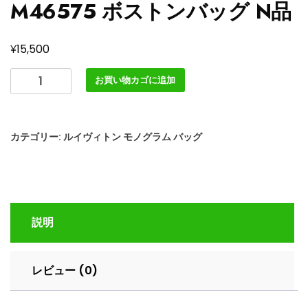
M46575 ボストンバッグ N品
¥
15,500
ル
お買い物カゴに追加
イ
ヴ
ィ
カテゴリー:
ルイヴィトン モノグラム バッグ
ト
ン
バ
イ
カ
説明
ラ
ー
モ
レビュー (0)
ノ
グ
ラ