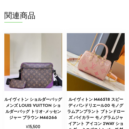
ル
20cm
関連商品
M46575
ボ
ス
ト
ン
バ
ッ
グ
N
品
個
ルイヴィトン ショルダーバッグ
ルイヴィトン M46518 スピー
メンズ LOUIS VUITTON ショ
ディバンドリエール20 モノグ
ルダーバッグ トリオ･メッセン
ラムアンプラント ブトンドロー
ジャー ブラウン M46266
ズ バイカラー モノグラムジャ
イアント アイコン 2WAY ショ
¥
15,500