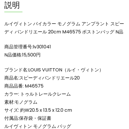
説明
ム
ア
ン
ルイヴィトン バイカラー モノグラム アンプラント スピー
プ
ディ バンドリエール 20cm M46575 ボストンバッグ N品
ラ
ン
商品管理番号:lv301041
ト
ス
N品価格:15,500円
ピ
ー
ブランド名:LOUIS VUITTON（ルイ・ヴィトン）
デ
商品名:スピーディバンドリエール20
ィ
商品品番: M46575
バ
カラー: トゥルトレールクレーム
ン
素材:モノグラム
ド
リ
サイズ: 約W20.5 x 13.5 x 12.0 cm
エ
付属品:保存袋・保証書
ー
ルイヴィトン モノグラム バッグ