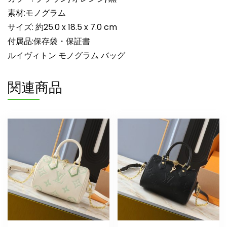
ル
ダ
素材:モノグラム
ー
サイズ: 約25.0 x 18.5 x 7.0 cm
バ
付属品:保存袋・保証書
ッ
ルイヴィトン モノグラム バッグ
グ
ブ
関連商品
ラ
ウ
ン
個