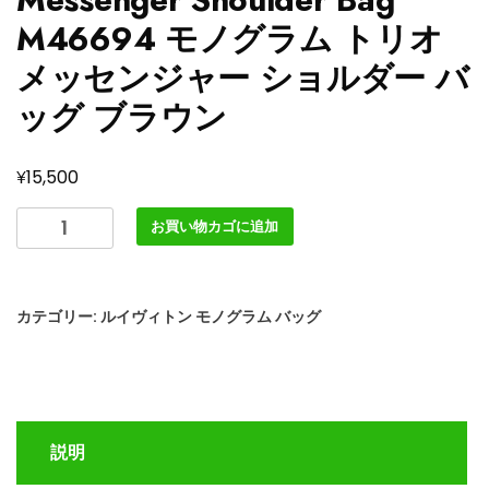
M46694 モノグラム トリオ
メッセンジャー ショルダー バ
ッグ ブラウン
¥
15,500
ル
お買い物カゴに追加
イ
ヴ
ィ
カテゴリー:
ルイヴィトン モノグラム バッグ
ト
ン
Monogram
Trio
Messenger
説明
Shoulder
Bag