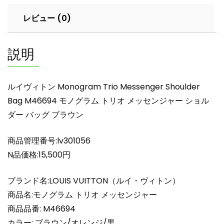
M46694
レビュー (0)
モ
ノ
グ
説明
ラ
ム
ト
ルイヴィトン Monogram Trio Messenger Shoulder
リ
Bag M46694 モノグラム トリオ メッセンジャー ショル
オ
ダー バッグ ブラウン
メ
ッ
セ
商品管理番号:lv301056
ン
N品価格:15,500円
ジ
ャ
ブランド名:LOUIS VUITTON（ルイ・ヴィトン）
ー
商品名:モノグラム トリオ メッセンジャー
シ
商品品番: M46694
ョ
カラー: ブラウン/オレンジ/黒