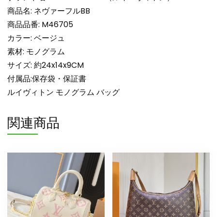
LOUIS
商品名: ネヴァーフルBB
VUITTON
商品品番: M46705
M46705
カラー: ベージュ
ベ
ー
素材: モノグラム
ジ
サイズ: 約24x14x9CM
ュ
付属品:保存袋・保証書
N
ルイヴィトン モノグラム バッグ
品
ル
関連商品
イ
ヴ
ィ
ト
ン
ミ
ニ
ト
ー