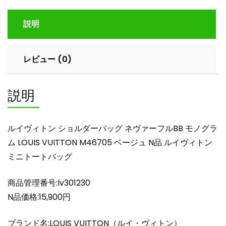
ョ
ル
説明
ダ
ー
バ
レビュー (0)
ッ
グ
ネ
説明
ヴ
ァ
ー
ルイヴィトン ショルダーバッグ ネヴァーフルBB モノグラ
フ
ム LOUIS VUITTON M46705 ベージュ N品 ルイヴィトン
ル
ミニトートバッグ
BB
モ
ノ
商品管理番号:lv301230
グ
N品価格:15,900円
ラ
ム
ブランド名:LOUIS VUITTON（ルイ・ヴィトン）