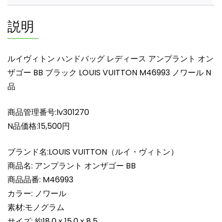
デ
ィ
説明
ー
ス
ア
ルイヴィトン ハンドバッグ レディース アンプラント オン
ン
ザゴー BB ブラック LOUIS VUITTON M46993 ノワール N
プ
品
ラ
ン
ト
商品管理番号:lv301270
オ
N品価格:15,500円
ン
ザ
ブランド名:LOUIS VUITTON（ルイ・ヴィトン）
ゴ
商品名: アンプラント オンザゴー BB
ー
商品品番: M46993
BB
カラー: ノワール
ブ
ラ
素材:モノグラム
ッ
サイズ: 約18.0 x 15.0 x 8.5