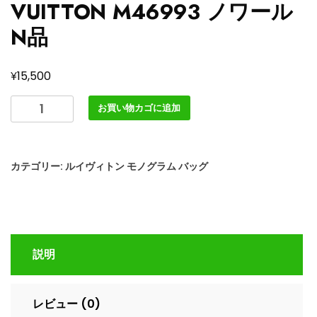
VUITTON M46993 ノワール
N品
¥
15,500
ル
お買い物カゴに追加
イ
ヴ
ィ
カテゴリー:
ルイヴィトン モノグラム バッグ
ト
ン
ハ
ン
ド
説明
バ
ッ
グ
レビュー (0)
レ