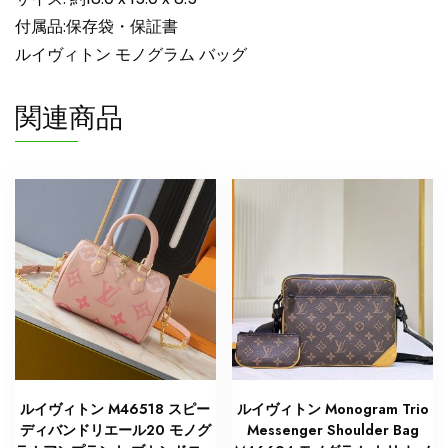
ク
付属品:保存袋・保証書
LOUIS
ルイヴィトン モノグラム バッグ
VUITTON
M46993
関連商品
ノ
ワ
ー
ル
N
品
個
ルイヴィトン M46518 スピー
ルイヴィトン Monogram Trio
ディバンドリエール20 モノグ
Messenger Shoulder Bag