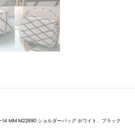
ツ
イ
ス
ト
ロ
ッ
ク
GO-
14
MM
M22890
シ
ョ
ル
ダ
ー
バ
14 MM M22890 ショルダーバッグ ホワイト、ブラック
ッ
グ