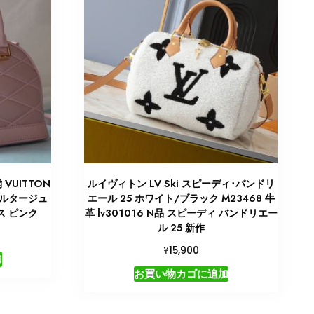
VUITTON
ルイヴィトン LV Ski スピーディ･バンドリ
 マルタージュ
エール 25 ホワイト/ブラック M23468 牛
ース ピンク
革 lv301016 N品 スピーディ バンドリエー
ル 25 新作
¥
15,900
加
お買い物カゴに追加