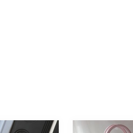
ホ
ワ
イ
ト、
ブ
ラ
ッ
ク
個