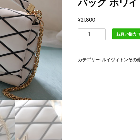
バッグ ホワ
¥
21,800
ル
お買い物カ
イ
ヴ
ィ
カテゴリー:
ルイヴィトンその
ト
ン
ア
ウ
ト
レ
ッ
ト
店
舗
LV