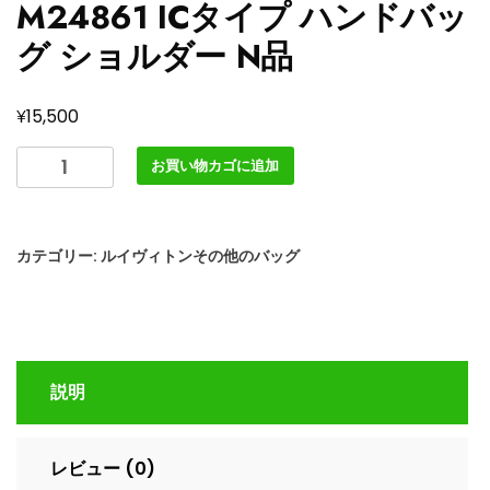
M24861 ICタイプ ハンドバッ
グ ショルダー N品
¥
15,500
ル
お買い物カゴに追加
イ
ヴ
ィ
カテゴリー:
ルイヴィトンその他のバッグ
ト
ン
キ
ャ
リ
説明
ー
オ
ー
レビュー (0)
ル