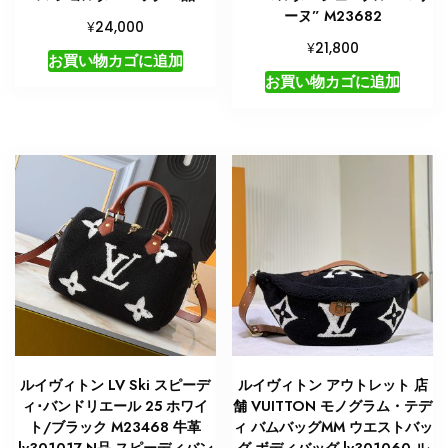
ーヌ” M23682
¥
24,000
¥
21,800
お買い物カゴに追加
お買い物カゴに追加
ルイヴィトン LV Ski スピーデ
ルイヴィトン アウトレット 店
ィ･バンドリエール 25 ホワイ
舗 VUITTON モノグラム・テデ
ト/ブラック M23468 牛革
ィ バムバッグMM ウエストバッ