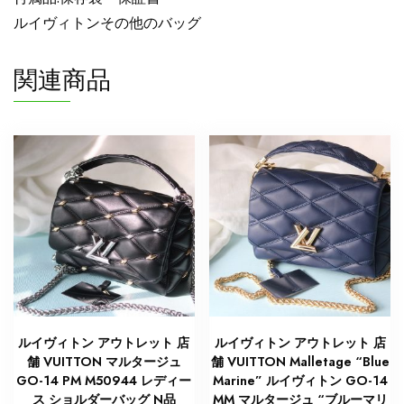
バ
ルイヴィトンその他のバッグ
ッ
グ
関連商品
シ
ョ
ル
ダ
ー
N
品
個
ルイヴィトン アウトレット 店
ルイヴィトン アウトレット 店
舗 VUITTON マルタージュ
舗 VUITTON Malletage “Blue
GO-14 PM M50944 レディー
Marine” ルイヴィトン GO-14
ス ショルダーバッグ N品
MM マルタージュ “ブルーマリ