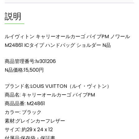
カ
ー
説明
ゴ
バ
イ
ルイヴィトン キャリーオールカーゴ バイブPM ノワール
ブ
M24861 ICタイプ ハンドバッグ ショルダー N品
PM
ノ
商品管理番号:lv301206
ワ
ー
N品価格:15,500円
ル
M24861
ブランド名:LOUIS VUITTON（ルイ・ヴィトン）
IC
商品名: キャリーオールカーゴ バイブPM
タ
商品品番: M24861
イ
カラー: ブラック
プ
素材:グレインカーフレザー
ハ
ン
サイズ: 約29 x 24 x 12
ド
付属品:保存袋・保証書