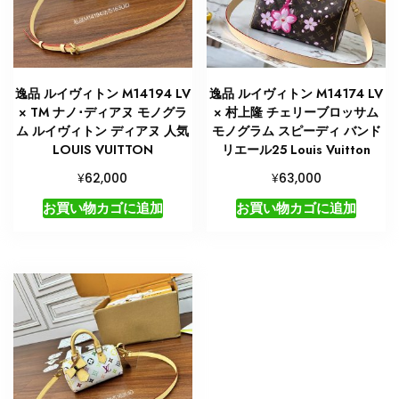
逸品 ルイヴィトン M14194 LV
逸品 ルイヴィトン M14174 LV
× TM ナノ･ディアヌ モノグラ
× 村上隆 チェリーブロッサム
ム ルイヴィトン ディアヌ 人気
モノグラム スピーディ バンド
LOUIS VUITTON
リエール25 Louis Vuitton
¥
¥
62,000
63,000
お買い物カゴに追加
お買い物カゴに追加