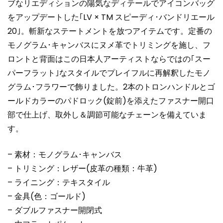
ブなリエディションの陽気なディテールでアイコンバッグ
をアップデートした｢LV × TM スピーディ･バンドリエール
20｣。斬新なステートメントを放つアイテムです。定番の
モノグラム･キャンバスにヌメ革でトリミングを施し、フ
ロントと背面はこの日本人アーティストならではの｢スー
パーフラット｣なスタイルでプレイフルに再解釈したモノ
グラム･フラワーで飾りました。2本のトロンハンドルとゴ
ールドカラーのパドロック(錠前)を添えたファスナー開口
部で仕上げ、取外し＆調節可能なチェーンを備えていま
す。
– 素材：モノグラム･キャンバス
– トリミング：レザー(皮革の種類：牛革)
– ライニング：テキスタイル
– 金具(色：ゴールド)
– ダブルファスナー開閉式