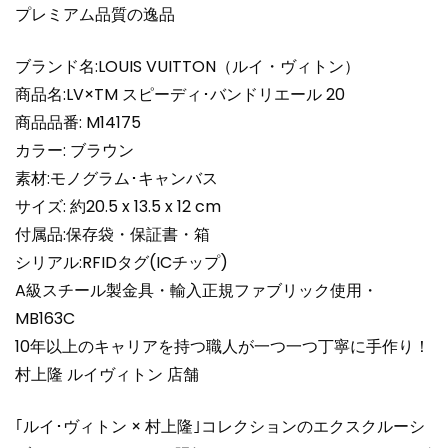
M14175
プレミアム品質の逸品
ス
ピ
ブランド名:LOUIS VUITTON（ルイ・ヴィトン）
ー
商品名:LV×TM スピーディ･バンドリエール 20
デ
商品品番: M14175
ィ
カラー: ブラウン
バ
ン
素材:モノグラム･キャンバス
ド
サイズ: 約20.5 x 13.5 x 12 cm
リ
付属品:保存袋・保証書・箱
エ
シリアル:RFIDタグ(ICチップ)
ー
A級スチール製金具・輸入正規ファブリック使用・
ル
MB163C
20
Louis
10年以上のキャリアを持つ職人が一つ一つ丁寧に手作り！
Vuitton
村上隆 ルイヴィトン 店舗
個
｢ルイ･ヴィトン × 村上隆｣コレクションのエクスクルーシ