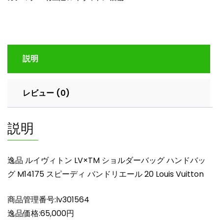
ヴ
ィ
ト
ン
LV×TM
説明
シ
ョ
ル
レビュー (0)
ダ
ー
バ
説明
ッ
グ
ハ
逸品 ルイヴィトン LV×TM ショルダーバッグ ハンドバッ
ン
グ M14175 スピーディ バンドリエール 20 Louis Vuitton
ド
バ
商品管理番号:lv301564
ッ
グ
逸品価格:65,000円