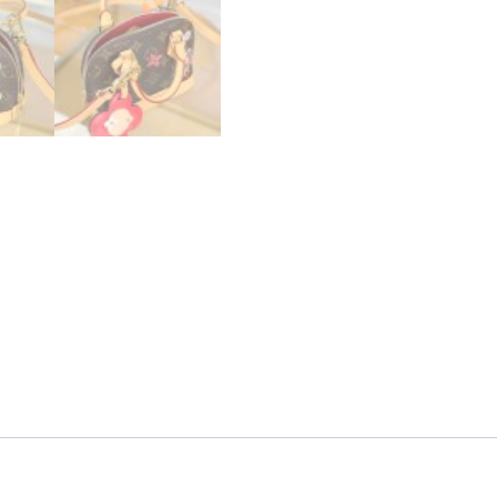
2way
バ
ッ
グ
個