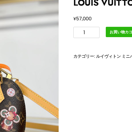
LOUIS VUIT
¥
57,000
逸
お買い物カ
品
ル
イ
カテゴリー:
ルイヴィトン ミニ
ヴ
ィ
ト
ン
ハ
ン
ド
バ
ッ
グ
モ