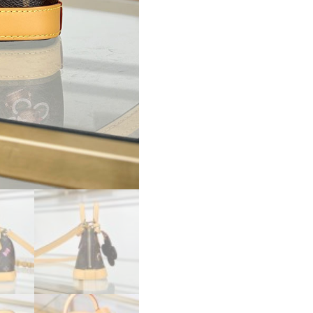
ノ
グ
ラ
ム
ヴ
ィ
ヴ
ィ
エ
ン
ヌ
ナ
ノ・
ア
ル
マ
M12199
LOUIS
VUITTON