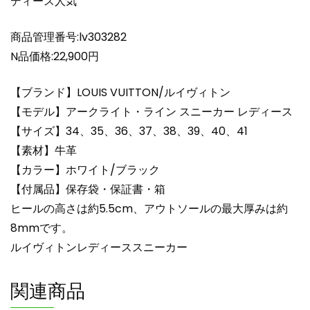
ディース人気
デ
ィ
ー
商品管理番号:lv303282
ス
N品価格:22,900円
lv303282
ホ
【ブランド】LOUIS VUITTON/ルイヴィトン
ワ
【モデル】アークライト・ライン スニーカー レディース
イ
【サイズ】34、35、36、37、38、39、40、41
ト/
【素材】牛革
ブ
ラ
【カラー】ホワイト/ブラック
ッ
【付属品】保存袋・保証書・箱
ク
ヒールの高さは約5.5cm、アウトソールの最大厚みは約
N
8mmです。
品
ルイヴィトンレディーススニーカー
ヴ
ィ
関連商品
ト
ン