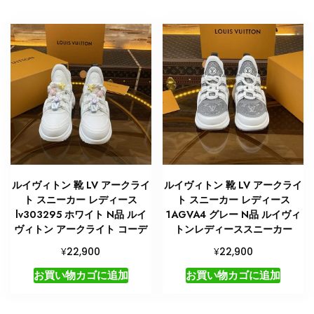
ス
ニ
ー
カ
ー
レ
デ
ィ
ー
ス
人
ルイヴィトン 靴 LV アークライ
ルイヴィトン 靴 LV アークライ
気
ト スニーカー レディース
ト スニーカー レディース
個
lv303295 ホワイト N品 ルイ
1AGVA4 グレー N品 ルイヴィ
ヴィトン アークライト コーデ
トンレディーススニーカー
¥
¥
22,900
22,900
お買い物カゴに追加
お買い物カゴに追加