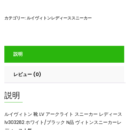
ヴ
ィ
カテゴリー:
ルイヴィトンレディーススニーカー
ト
ン
靴
LV
ア
説明
ー
ク
ラ
レビュー (0)
イ
ト
ス
説明
ニ
ー
カ
ルイヴィトン 靴 LV アークライト スニーカー レディース
ー
lv303282 ホワイト/ブラック N品 ヴィトンスニーカーレ
レ