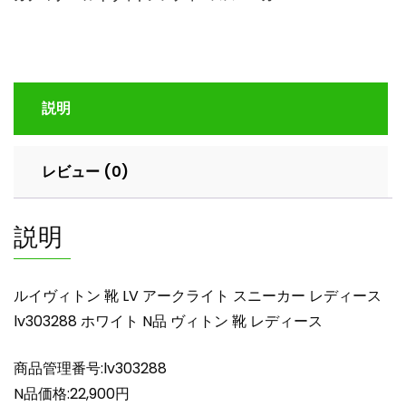
ト
ン
靴
LV
ア
説明
ー
ク
ラ
レビュー (0)
イ
ト
ス
説明
ニ
ー
カ
ルイヴィトン 靴 LV アークライト スニーカー レディース
ー
lv303288 ホワイト N品 ヴィトン 靴 レディース
レ
デ
商品管理番号:lv303288
ィ
ー
N品価格:22,900円