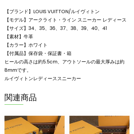
ス
lv303288
【ブランド】LOUIS VUITTON/ルイヴィトン
ホ
【モデル】アークライト・ライン スニーカー レディース
ワ
【サイズ】34、35、36、37、38、39、40、41
イ
【素材】牛革
ト
【カラー】ホワイト
N
品
【付属品】保存袋・保証書・箱
ヴ
ヒールの高さは約5.5cm、アウトソールの最大厚みは約
ィ
8mmです。
ト
ルイヴィトンレディーススニーカー
ン
靴
関連商品
レ
デ
ィ
ー
ス
個