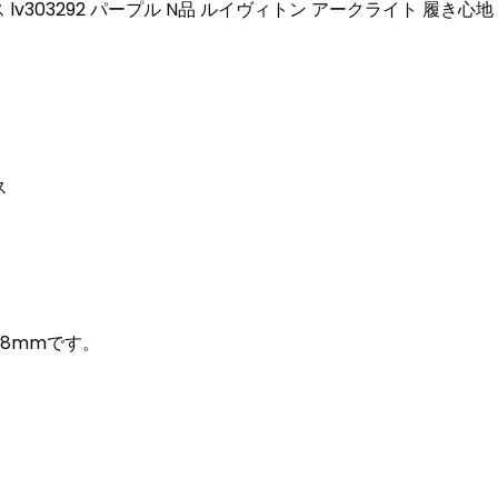
lv303292 パープル N品 ルイヴィトン アークライト 履き心地
ス
約8mmです。