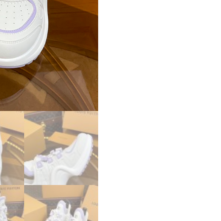
ニ
ー
カ
ー
レ
デ
ィ
ー
ス
lv303292
パ
ー
プ
ル
N
品
ル
イ
ヴ