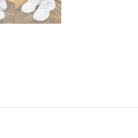
ィ
ト
ン
ア
ー
ク
ラ
イ
ト
履
き
心
地
個