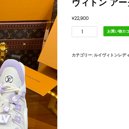
ヴィトン アー
¥
22,900
ル
お買い物カ
イ
ヴ
ィ
カテゴリー:
ルイヴィトンレデ
ト
ン
靴
LV
ア
ー
ク
ラ
イ
ト
ス