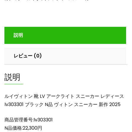
ト
ン
靴
LV
ア
説明
ー
ク
ラ
レビュー (0)
イ
ト
ス
説明
ニ
ー
カ
ルイヴィトン 靴 LV アークライト スニーカー レディース
ー
lv303301 ブラック N品 ヴィトン スニーカー 新作 2025
レ
デ
商品管理番号:lv303301
ィ
ー
N品価格:22,300円