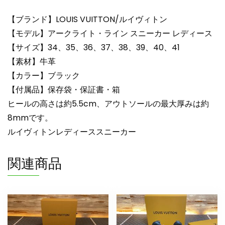
ス
lv303301
【ブランド】LOUIS VUITTON/ルイヴィトン
ブ
【モデル】アークライト・ライン スニーカー レディース
ラ
【サイズ】34、35、36、37、38、39、40、41
ッ
【素材】牛革
ク
【カラー】ブラック
N
品
【付属品】保存袋・保証書・箱
ヴ
ヒールの高さは約5.5cm、アウトソールの最大厚みは約
ィ
8mmです。
ト
ルイヴィトンレディーススニーカー
ン
ス
関連商品
ニ
ー
カ
ー
新
作