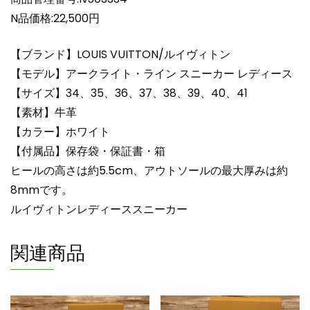
ス
N品価格:22,500円
lv303334
ホ
【ブランド】LOUIS VUITTON/ルイヴィトン
ワ
【モデル】アークライト・ライン スニーカー レディース
イ
【サイズ】34、35、36、37、38、39、40、41
ト
【素材】牛革
N
品
【カラー】ホワイト
歩
【付属品】保存袋・保証書・箱
き
ヒールの高さは約5.5cm、アウトソールの最大厚みは約
や
8mmです。
す
ルイヴィトンレディーススニーカー
い
ス
関連商品
ニ
ー
カ
ー