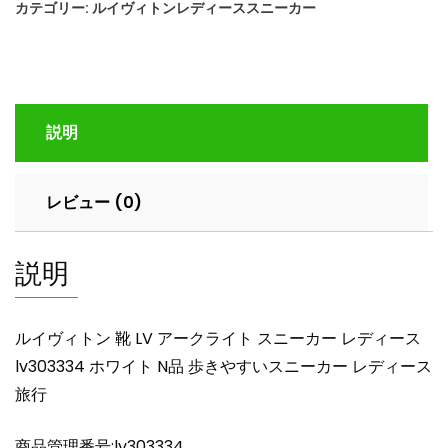
カテゴリー:
ルイヴィトンレディーススニーカー
ト
ン
靴
LV
ア
説明
ー
ク
ラ
レビュー (0)
イ
ト
ス
説明
ニ
ー
カ
ルイヴィトン 靴 LV アークライト スニーカー レディース
ー
lv303334 ホワイト N品 歩きやすいスニーカー レディース
レ
旅行
デ
ィ
ー
商品管理番号:lv303334