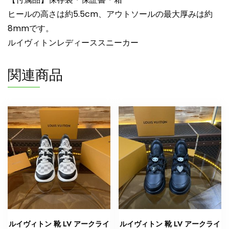
ク
ヒールの高さは約5.5cm、アウトソールの最大厚みは約
N
8mmです。
品
ルイヴィトンレディーススニーカー
次
に
関連商品
流
行
る
ス
ニ
ー
カ
ー
2025
個
ルイヴィトン 靴 LV アークライ
ルイヴィトン 靴 LV アークライ