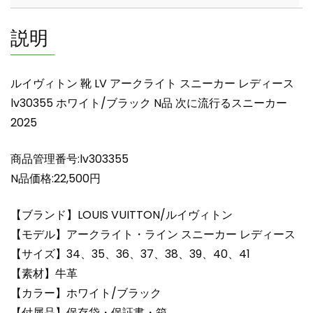
ト
ス
説明
ニ
ー
カ
ルイヴィトン 靴 LV アークライト スニーカー レディース
ー
lv30355 ホワイト/ブラック N品 次に流行るスニーカー
レ
2025
デ
ィ
ー
商品管理番号:lv303355
ス
N品価格:22,500円
lv30355
ホ
【ブランド】LOUIS VUITTON/ルイヴィトン
ワ
【モデル】アークライト・ライン スニーカー レディース
イ
【サイズ】34、35、36、37、38、39、40、41
ト/
【素材】牛革
ブ
ラ
【カラー】ホワイト/ブラック
ッ
【付属品】保存袋・保証書・箱