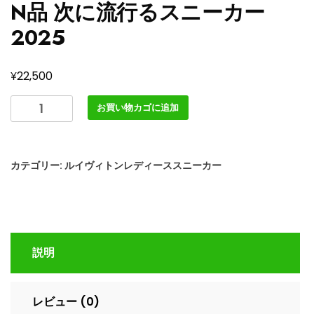
N品 次に流行るスニーカー
2025
¥
22,500
ル
お買い物カゴに追加
イ
ヴ
ィ
カテゴリー:
ルイヴィトンレディーススニーカー
ト
ン
靴
LV
ア
説明
ー
ク
ラ
レビュー (0)
イ