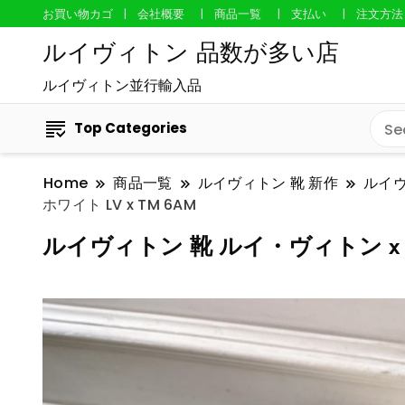
お買い物カゴ
会社概要
商品一覧
支払い
注文方法
ルイヴィトン 品数が多い店
ルイヴィトン並行輸入品
Top Categories
Home
商品一覧
ルイヴィトン 靴 新作
ルイ
ホワイト LV x TM 6AM
ルイヴィトン 靴 ルイ・ヴィトン x 