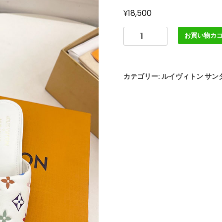
¥
18,500
ル
お買い物カ
イ
ヴ
ィ
カテゴリー:
ルイヴィトン サン
ト
ン
靴
ル
イ・
ヴ
ィ
ト
ン
x
村
上