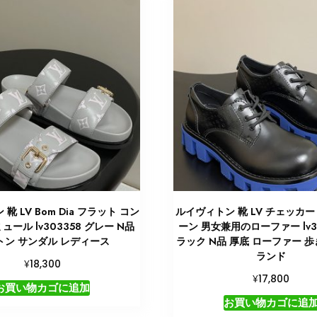
靴 LV Bom Dia フラット コン
ルイヴィトン 靴 LV チェッカー
ュール lv303358 グレー N品
ーン 男女兼用のローファー lv3
トン サンダル レディース
ラック N品 厚底 ローファー 歩
ランド
¥
18,300
¥
17,800
お買い物カゴに追加
お買い物カゴに追