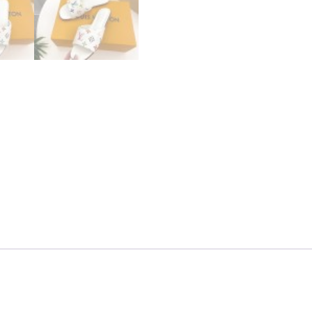
ト
LV
x
TM
6AM
個