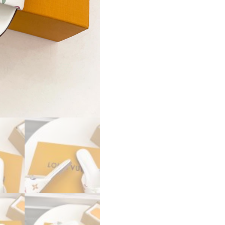
隆
コ
レ
ク
シ
ョ
ン
フ
ラ
ッ
ト
ミ
ュ
ー
ル
1AGVW7
ホ
ワ
イ