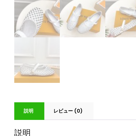
説明
レビュー (0)
説明