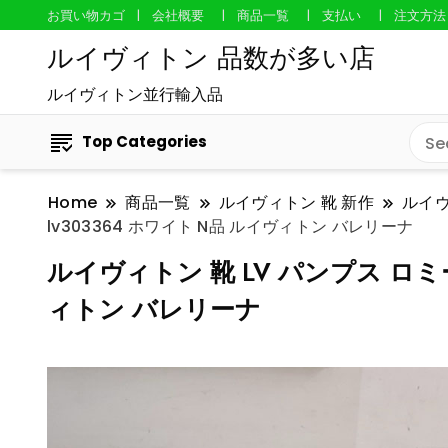
お買い物カゴ
会社概要
商品一覧
支払い
注文方法
ルイヴィトン 品数が多い店
ルイヴィトン並行輸入品
Top Categories
Home
商品一覧
ルイヴィトン 靴 新作
ルイ
lv303364 ホワイト N品 ルイヴィトン バレリーナ
ルイヴィトン 靴 LV パンプス ロミー
ィトン バレリーナ