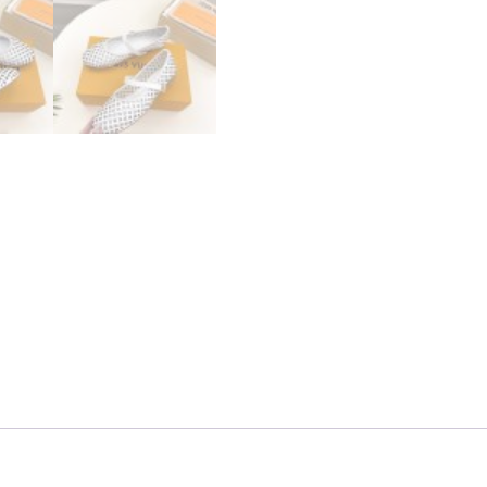
ト
N
品
ル
イ
ヴ
ィ
ト
ン
バ
レ
リ
ー
ナ
個