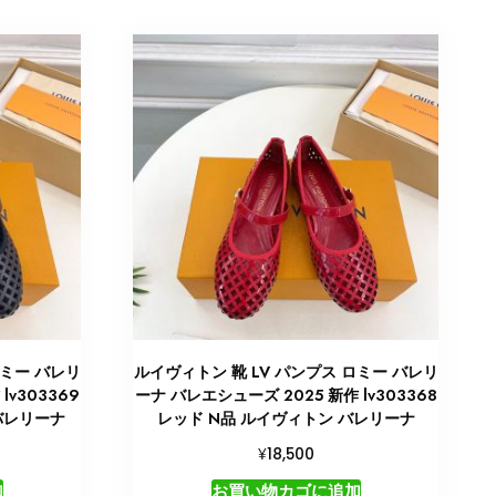
ロミー バレリ
ルイヴィトン 靴 LV パンプス ロミー バレリ
lv303369
ーナ バレエシューズ 2025 新作 lv303368
バレリーナ
レッド N品 ルイヴィトン バレリーナ
¥
18,500
加
お買い物カゴに追加