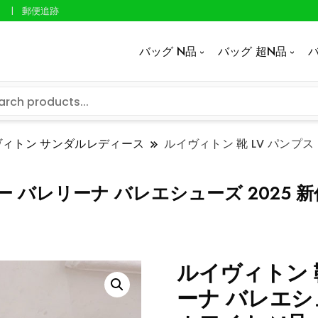
郵便追跡
バッグ N品
バッグ 超N品
バ
ヴィトン サンダルレディース
ルイヴィトン 靴 LV パンプス
 バレリーナ バレエシューズ 2025 新作 
ルイヴィトン 
ーナ バレエシュー