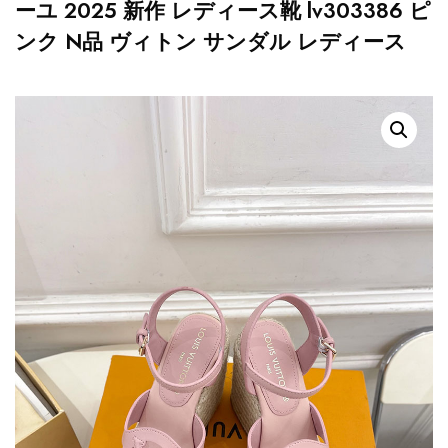
ーユ 2025 新作 レディース靴 lv303386 ピ
ンク N品 ヴィトン サンダル レディース