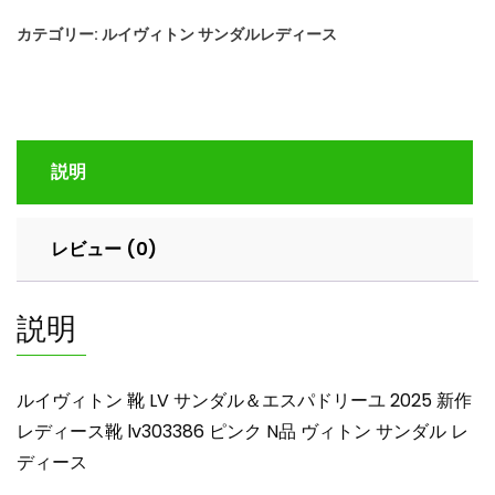
ィ
カテゴリー:
ルイヴィトン サンダルレディース
ト
ン
靴
LV
サ
説明
ン
ダ
ル
レビュー (0)
＆
エ
ス
説明
パ
ド
リ
ルイヴィトン 靴 LV サンダル＆エスパドリーユ 2025 新作
ー
レディース靴 lv303386 ピンク N品 ヴィトン サンダル レ
ユ
ディース
2025
新