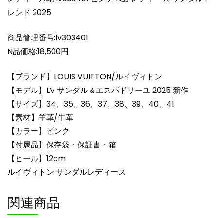
ユ
レンド 2025
2025
新
作
商品管理番号:lv303401
レ
N品価格:18,500円
デ
ィ
【ブランド】LOUIS VUITTON/ルイヴィトン
ー
【モデル】LV サンダル＆エスパドリーユ 2025 新作
ス
【サイズ】34、35、36、37、38、39、40、41
靴
【素材】羊革/牛革
lv303401
ピ
【カラー】ピンク
ン
【付属品】保存袋・保証書・箱
ク
【ヒール】12cm
N
ルイヴィトン サンダルレディース
品
レ
関連商品
デ
ィ