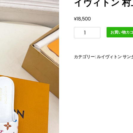
イヴィトン 村
¥
18,500
ル
お買い物カ
イ
ヴ
ィ
カテゴリー:
ルイヴィトン サン
ト
ン
靴
ル
イ・
ヴ
ィ
ト
ン
x
村