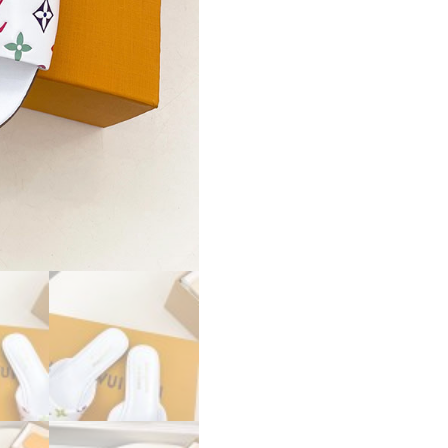
上
隆
コ
レ
ク
シ
ョ
ン
フ
ラ
ッ
ト
ミ
ュ
ー
ル
lv303405
ル
イ