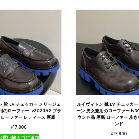
 靴 LV チェッカー メリージェ
ルイヴィトン 靴 LV チェッカー
のローファー lv303362 ブラ
ーン 男女兼用のローファー lv30
品 ローファー レディース 厚底
ウン N品 厚底 ローファー 歩き
ンド
¥
17,800
¥
17,800
お買い物カゴに追加