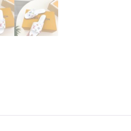
ヴ
ィ
ト
ン
村
上
隆
2025
ポ
ッ
プ
ア
ッ
プ
個