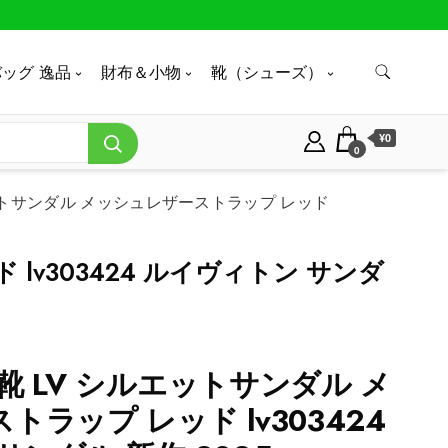
ッグ 逸品
財布＆小物
靴（シューズ）
¥0
0
ットサンダル メッシュレザーストラップ レッド
lv303424 ルイヴィトン サンダ
靴 LV シルエットサンダル メ
ラップ レッド lv303424