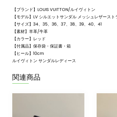
【ブランド】LOUIS VUITTON/ルイヴィトン
【モデル】LV シルエットサンダル メッシュレザースト
【サイズ】34、35、36、37、38、39、40、41
【素材】羊革/牛革
【カラー】レッド
【付属品】保存袋・保証書・箱
【ヒール】10cm
ルイヴィトン サンダルレディース
関連商品