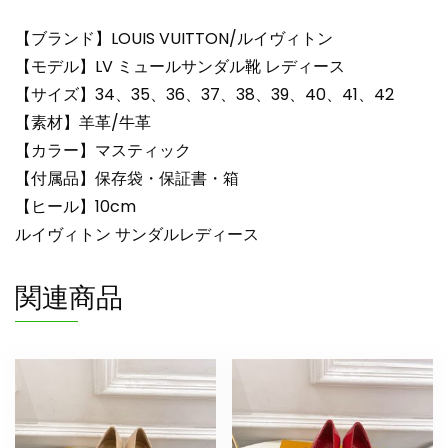
lv303435
N
【ブランド】LOUIS VUITTON/ルイヴィトン
品
【モデル】LV ミュールサンダル靴 レディース
ル
【サイズ】34、35、36、37、38、39、40、41、42
イ
【素材】羊革/牛革
ヴ
【カラー】マスティック
ィ
ト
【付属品】保存袋・保証書・箱
ン
【ヒール】10cm
ミ
ルイヴィトン サンダルレディース
ュ
ー
関連商品
ル
サ
ン
ダ
ル
ヒ
ー