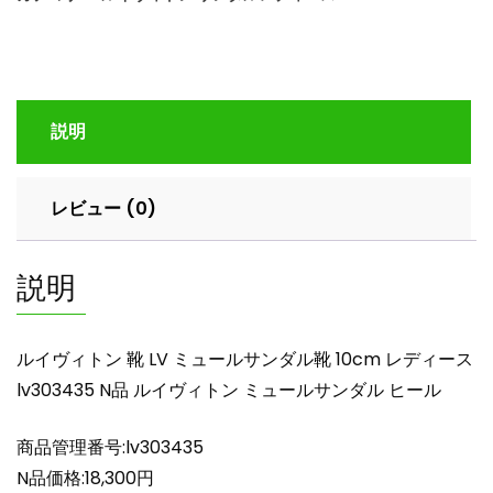
ト
ン
靴
LV
ミ
説明
ュ
ー
ル
レビュー (0)
サ
ン
ダ
説明
ル
靴
10cm
ルイヴィトン 靴 LV ミュールサンダル靴 10cm レディース
レ
lv303435 N品 ルイヴィトン ミュールサンダル ヒール
デ
ィ
商品管理番号:lv303435
ー
ス
N品価格:18,300円