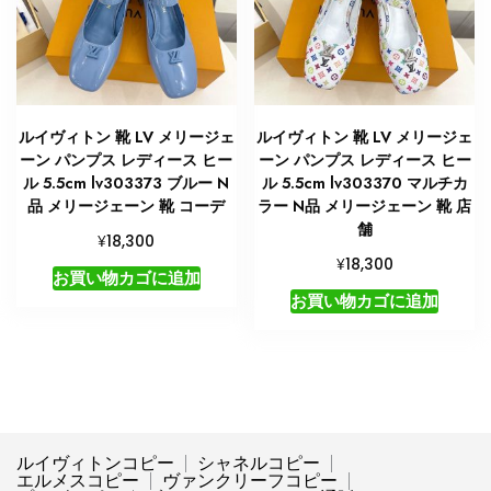
ルイヴィトン 靴 LV メリージェ
ルイヴィトン 靴 LV メリージェ
ーン パンプス レディース ヒー
ーン パンプス レディース ヒー
ル 5.5cm lv303373 ブルー N
ル 5.5cm lv303370 マルチカ
品 メリージェーン 靴 コーデ
ラー N品 メリージェーン 靴 店
舗
¥
18,300
¥
18,300
お買い物カゴに追加
お買い物カゴに追加
ルイヴィトンコピー
シャネルコピー
エルメスコピー
ヴァンクリーフコピー